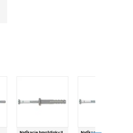
Natĺkacie hmoždinky II
Natĺkacie hmoždinky II