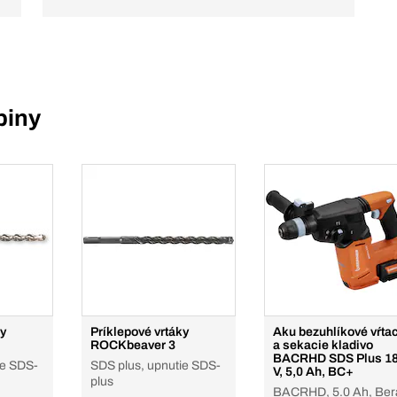
piny
ky
Príklepové vrtáky
Aku bezuhlíkové vŕta
ROCKbeaver 3
a sekacie kladivo
BACRHD SDS Plus 1
ie SDS-
SDS plus, upnutie SDS-
V, 5,0 Ah, BC+
plus
BACRHD, 5.0 Ah, Ber