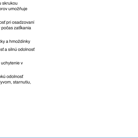
u skrukou
vorov umožňuje
sť pri osadzovaní
 počas zatĺkania
tky a hmoždinky
sť a silnú odolnosť
 uchytenie v
okú odolnosť
yvom, starnutiu,