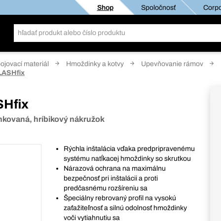
Shop
Spoločnosť
Corpo
pojovací materiál
Hmoždinky a kotvy
Upevňovanie rámov
LASHfix
SHfix
inkovaná, hríbikový nákružok
Rýchla inštalácia vďaka predpripravenému
systému natĺkacej hmoždinky so skrutkou
Nárazová ochrana na maximálnu
bezpečnosť pri inštalácii a proti
predčasnému rozšíreniu sa
Špeciálny rebrovaný profil na vysokú
zaťažiteľnosť a silnú odolnosť hmoždinky
voči vytiahnutiu sa