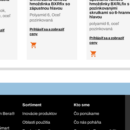
hmoždinka BXRfix so
hmoždinky BXRLfix s
zápustnou hlavou
pozinkovanými
ok,
skrutkami so 6-hrann
Polyamid 6, Oceľ
, oceľ
hlavou
pozinkovaná
polyamid 6, oceľ
pozinkovaná
Prihlásiť sa a zobraziť
ziť
ceny
Prihlásiť sa a zobraziť
ceny
Sortiment
Kto sme
ém Bera®
Inovácie produktov
Čo ponúkame
Oblasti použitia
Čo nás poháňa
Smart