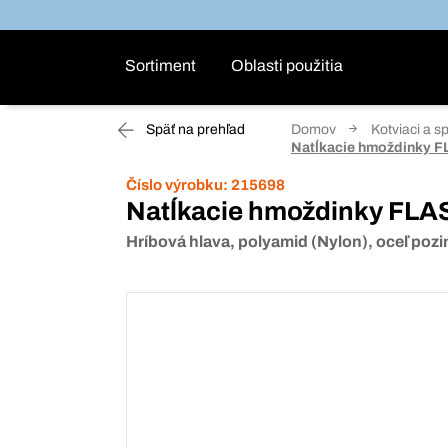
Sortiment
Oblasti použitia
Späť na prehľad
Domov
Kotviaci a s
Natĺkacie hmoždinky F
Číslo výrobku:
215698
Natĺkacie hmoždinky FLA
Hríbová hlava, polyamid (Nylon), oceľ poz