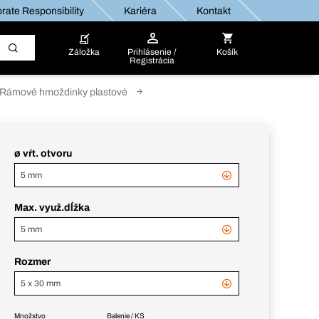
rate Responsibility
Kariéra
Kontakt
Záložka
Prihlásenie /
Košík
Registrácia
Rámové hmoždinky plastové
ø vŕt. otvoru
5 mm
Max. využ.dĺžka
5 mm
Rozmer
5 x 30 mm
Množstvo
Balenie / KS