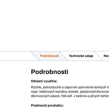
Podrobnosti
Technické údaje
Rec
Podrobnosti
Oblasti využitia:
Rýchle, jednoduché a úsporné upevnenie tenkých 
napr. káblových kanálov, dosiek, plastových/kovových
dierovaných pások, fólií atď. v betóne a plných tehl
Prednosti produktu: