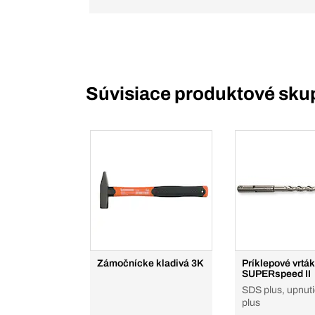
Súvisiace produktové sku
Zámočnícke kladivá 3K
Príklepové vrtá
SUPERspeed II
SDS plus, upnut
plus