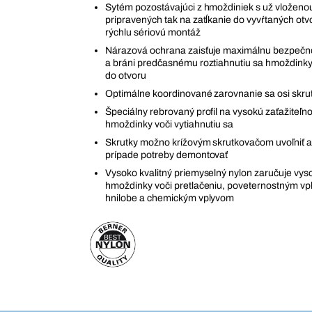
Sytém pozostávajúci z hmoždiniek s už vloženo
pripravených tak na zatĺkanie do vyvŕtaných ot
rýchlu sériovú montáž
Nárazová ochrana zaisťuje maximálnu bezpečno
a bráni predčasnému roztiahnutiu sa hmoždinky
do otvoru
Optimálne koordinované zarovnanie sa osi skru
Špeciálny rebrovaný profil na vysokú zaťažiteľno
hmoždinky voči vytiahnutiu sa
Skrutky možno krížovým skrutkovačom uvoľniť a
prípade potreby demontovať
Vysoko kvalitný priemyselný nylon zaručuje vys
hmoždinky voči pretlačeniu, poveternostným vpl
hnilobe a chemickým vplyvom