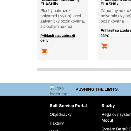
FLASHfix
FLASHfix
Plochý nákružok,
Zápustný nákruž
polyamid (Nylon), oceľ
polyamid (Nylon)
galvanicky pozinkovaná,
pozinkovaná
s plochým nákruž
Prihlásiť sa a zobra
ceny
Prihlásiť sa a zobraziť
ceny
PUSHING THE LIMITS.
Self-Service Portal
Služby
Objednávky
Regálový syst
Modul
Faktúry
Systém Bera® 