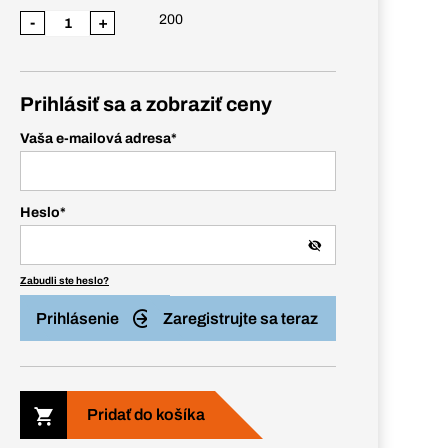
200
-
+
Prihlásiť sa a zobraziť ceny
Vaša e-mailová adresa
*
Heslo
*
Zabudli ste heslo?
Prihlásenie
Zaregistrujte sa teraz
Pridať do košíka