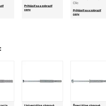
Clic
ziť
Prihlásiť sa a zobraziť
ceny
Prihlásiť sa a zobraziť
ceny
:
kacia
Univerzálna rámová
Špeciálne rámové