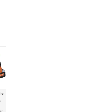
cie
8
a-