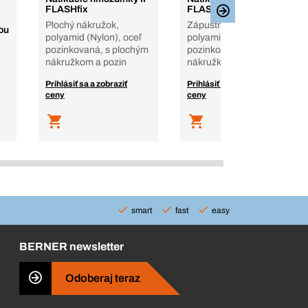
FLASHfix
FLASHfix
Plochý nákružok,
Zápustný nákružok,
ou
polyamid (Nylon), oceľ
polyamid (Nylon), oceľ
pozinkovaná, s plochým
pozinkovaná, so zápust.
nákružkom a pozin
nákružkom a po
Prihlásiť sa a zobraziť
Prihlásiť sa a zobraziť
ceny
ceny
smart
fast
easy
BERNER newsletter
Odoberaj teraz