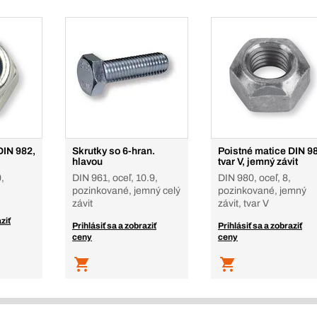
DIN 982,
Skrutky so 6-hran.
Poistné matice DIN 9
hlavou
tvar V, jemný závit
,
DIN 961, oceľ, 10.9,
DIN 980, oceľ, 8,
pozinkované, jemný celý
pozinkované, jemný
závit
závit, tvar V
ziť
Prihlásiť sa a zobraziť
Prihlásiť sa a zobraziť
ceny
ceny