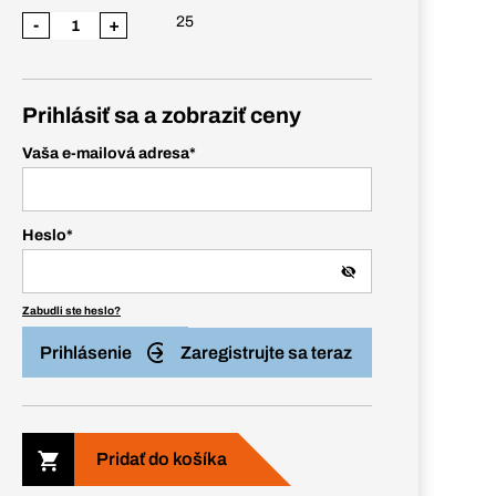
25
-
+
Prihlásiť sa a zobraziť ceny
Vaša e-mailová adresa
*
Heslo
*
Zabudli ste heslo?
Prihlásenie
Zaregistrujte sa teraz
Pridať do košíka