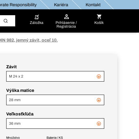
rate Responsibility
Kariéra
Kontakt
Záložka
Prihlásenie /
Košík
Registrácia
IN 982, jemný závit, oceľ 10.
Závit
M 24 x 2
Výška matice
28 mm
Veľkosťkľúča
36 mm
Množstvo
Balenie / KS