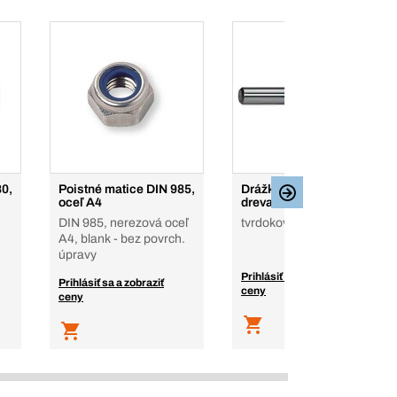
80,
Poistné matice DIN 985,
Drážkovacie frézky do
oceľ A4
dreva T2
DIN 985, nerezová oceľ
tvrdokov
A4, blank - bez povrch.
úpravy
Prihlásiť sa a zobraziť
Prihlásiť sa a zobraziť
ceny
ceny