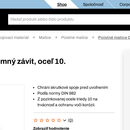
Shop
Spoločnosť
Corpo
pojovací materiál
Matice
Poistné matice
Poistné matice D
mný závit, oceľ 10.
Chráni skrutkové spoje pred uvoľnením
Podľa normy DIN 982
Z pozinkovanej ocele triedy 10 na
trvácnosť a ochranu voči korózii.
(0)
Zobraziť hodnotenie