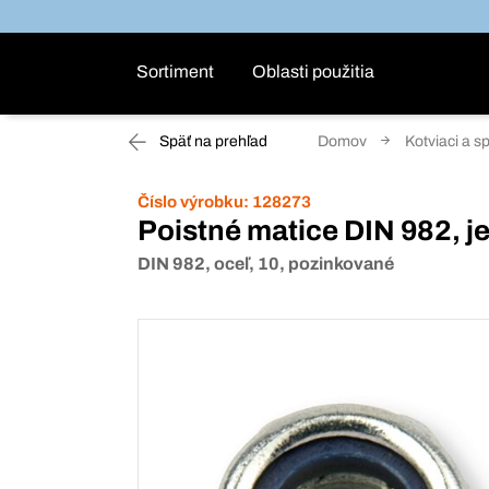
Sortiment
Oblasti použitia
Späť na prehľad
Domov
Kotviaci a s
Číslo výrobku:
128273
Poistné matice DIN 982, je
DIN 982, oceľ, 10, pozinkované