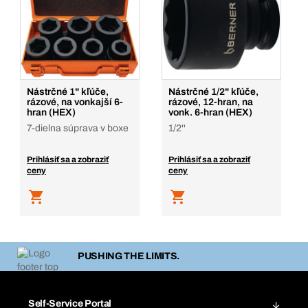
Nástrčné 1" kľúče,
Nástrčné 1/2" kľúče,
rázové, na vonkajší 6-
rázové, 12-hran, na
hran (HEX)
vonk. 6-hran (HEX)
7-dielna súprava v boxe
1/2''
Prihlásiť sa a zobraziť
Prihlásiť sa a zobraziť
ceny
ceny
PUSHING THE LIMITS.
Self-Service Portal