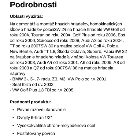
Podrobnosti
Oblasti využitia:
Na demontáž a montáž hnacích hriadeľov, homokinetických
kĺbov a hriadeľov polosíSW 24 na hnacie hriadele VW Golf od
roku 2004, Touran od roku 2004, Golf Plus od roku 2006, Eos
od roku 2006, Scirocco od roku 2009, Audi A3 od roku 2004,
TT od roku 2007SW 30 na matice polosí VW Golf 4, Polo a
New Beetle, Audi TT 1.8, Škoda Octavia, Superb, FabiaSW 32
na šraubenie hnacieho hriadeľa v náboji kolesa VW Touareg
od roku 2003, Audi A4 od roku 2001, A6 od roku 2005, A8 od
roku 2003 a Q7 od roku 2007SW 36 na matice hriadeľa
nápravy:
- BMW 3-, 5-, 7- radu, Z3, M3, VW Polo od r.v. 2001
- Seat Ibiza od r.v. 2002
- VW Golf Plus 1,8 TDi od r.v. 2005
Prednosti produktu:
Pevné rázové uťahovanie
Dvojitý 6-hran 1/2"
Vysokokvalitná chróm-molybdénová oceľ
Fosfátovaný povrch