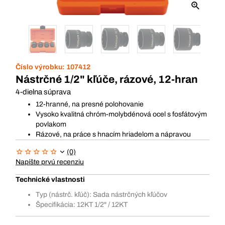
Číslo výrobku:
107412
Nástrčné 1/2" kľúče, rázové, 12-hran
4-dielna súprava
12-hranné, na presné polohovanie
Vysoko kvalitná chróm-molybdénová ocel s fosfátovým
povlakom
Rázové, na práce s hnacím hriadelom a nápravou
(0)
Napíšte prvú recenziu
Technické vlastnosti
Typ (nástrč. kľúč): Sada nástrčných kľúčov
Špecifikácia: 12KT 1/2" / 12KT