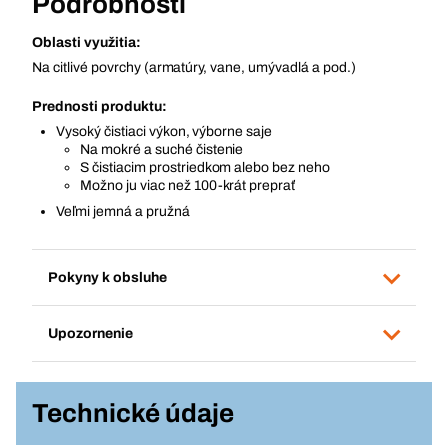
Podrobnosti
Oblasti využitia:
Na citlivé povrchy (armatúry, vane, umývadlá a pod.)
Prednosti produktu:
Vysoký čistiaci výkon, výborne saje
Na mokré a suché čistenie
S čistiacim prostriedkom alebo bez neho
Možno ju viac než 100-krát preprať
Veľmi jemná a pružná
Pokyny k obsluhe
Upozornenie
Technické údaje