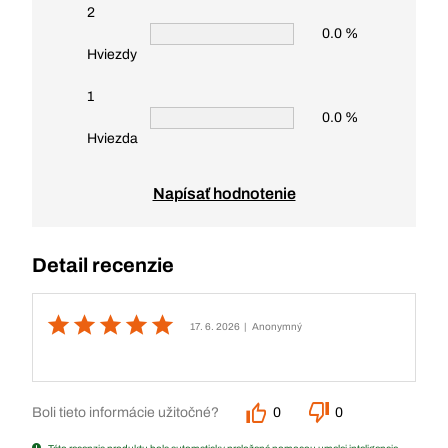
2
0.0 %
Hviezdy
1
0.0 %
Hviezda
Napísať hodnotenie
Detail recenzie
17. 6. 2026
| Anonymný
Boli tieto informácie užitočné?
0
0