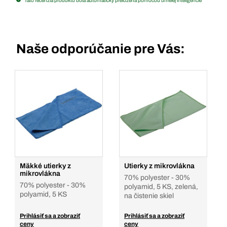
Táto recenzia produktu bola automaticky preložená pomocou umelej inteligencie
Naše odporúčanie pre Vás:
Mäkké utierky z
Utierky z mikrovlákna
mikrovlákna
70% polyester - 30%
70% polyester - 30%
polyamid, 5 KS, zelená,
polyamid, 5 KS
na čistenie skiel
Prihlásiť sa a zobraziť
Prihlásiť sa a zobraziť
ceny
ceny