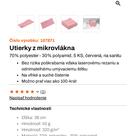
Číslo výrobku:
107871
Utierky z mikrovlákna
70% polyester - 30% polyamid, 5 KS, červená, na sanitu
Bez rizika poškrabania vďaka laserovému rezaniu a
odnímateľnému umývaciemu štítku
Na vlhké a suché čistenie
Možno prať viac ako 100-krát
(1)
Napísať hodnotenie
Technické vlastnosti
Dĺžka: 38 cm
Hmotnosť: 45 g
Hmotnosť: 320 g/m²
Materiál: 70% polyester - 30% polyamid