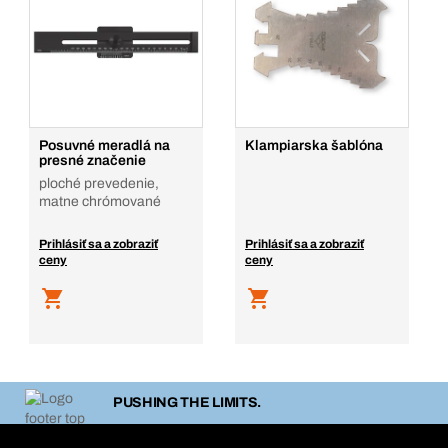
Posuvné meradlá na
Klampiarska šablóna
presné značenie
ploché prevedenie,
matne chrómované
Prihlásiť sa a zobraziť
Prihlásiť sa a zobraziť
ceny
ceny
PUSHING THE LIMITS.