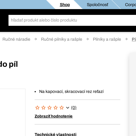
Shop
Spoločnosť
Corpo
Ručné náradie
Ručné pilníky a rašple
Pilníky a rašple
Pi
do píl
Na kapovací, skracovací rez reťazí
(0)
Zobraziť hodnotenie
Technické vlastnosti