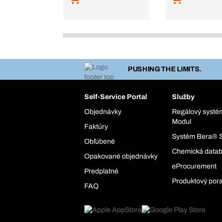
PUSHING THE LIMITS.
Self-Service Portal
Služby
Objednávky
Regálový syst
Modul
Faktúry
Systém Bera® 
Obľúbené
Chemická data
Opakované objednávky
eProcurement
Predplatné
Produktový por
FAQ