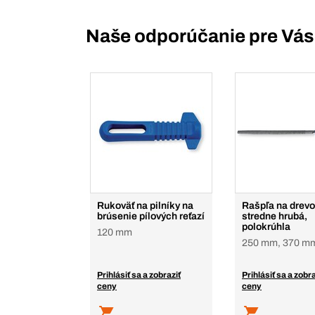
Naše odporúčanie pre Vás
Rukoväť na pilníky na
Rašpľa na drevo
brúsenie pílových reťazí
stredne hrubá,
polokrúhla
120 mm
250 mm, 370 m
Prihlásiť sa a zobraziť
Prihlásiť sa a zobra
ceny
ceny