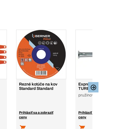
Rezné kotúče na kov
Expresný klinec
Standard Standard
TURBOfix
pružinová oceľ, ZI
Prihlásiť sa a zobraziť
Prihlásiť sa a zobraziť
ceny
ceny