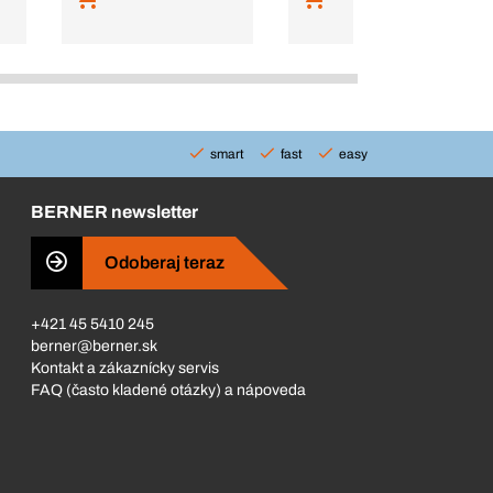
smart
fast
easy
BERNER newsletter
Odoberaj teraz
+421 45 5410 245
berner@berner.sk
Kontakt a zákaznícky servis
FAQ (často kladené otázky) a nápoveda