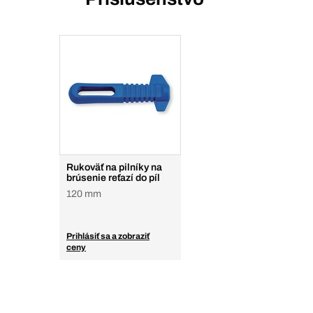
Rukoväť na pilníky na
brúsenie reťazí do píl
120 mm
Prihlásiť sa a zobraziť
ceny