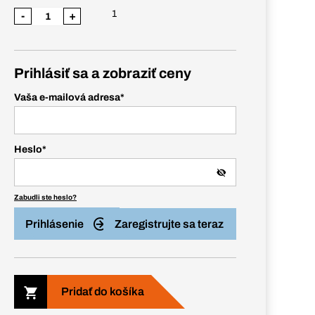
1
-
+
Prihlásiť sa a zobraziť ceny
Vaša e-mailová adresa
*
Heslo
*
Zabudli ste heslo?
Prihlásenie
Zaregistrujte sa teraz
Pridať do košíka