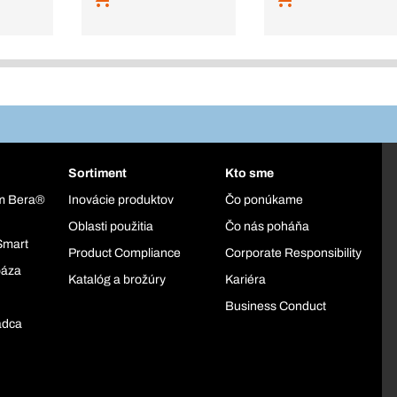
Sortiment
Kto sme
ém Bera®
Inovácie produktov
Čo ponúkame
Oblasti použitia
Čo nás poháňa
Smart
Product Compliance
Corporate Responsibility
báza
Katalóg a brožúry
Kariéra
Business Conduct
adca