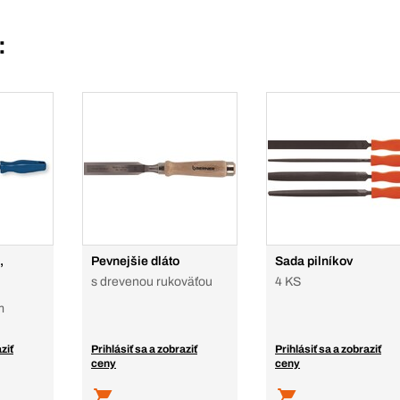
:
,
Pevnejšie dláto
Sada pilníkov
s drevenou rukoväťou
4 KS
m
ziť
Prihlásiť sa a zobraziť
Prihlásiť sa a zobraziť
ceny
ceny