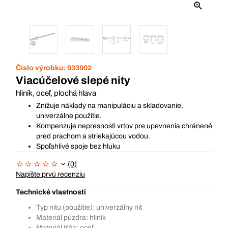
Číslo výrobku:
933902
Viacúčelové slepé nity
hliník, oceľ, plochá hlava
Znižuje náklady na manipuláciu a skladovanie,
univerzálne použitie.
Kompenzuje nepresnosti vrtov pre upevnenia chránené
pred prachom a striekajúcou vodou.
Spoľahlivé spoje bez hluku
(0)
Napíšte prvú recenziu
Technické vlastnosti
Typ nitu (použitie): univerzálny nit
Materiál púzdra: hliník
Materiál tŕňa: oceľ