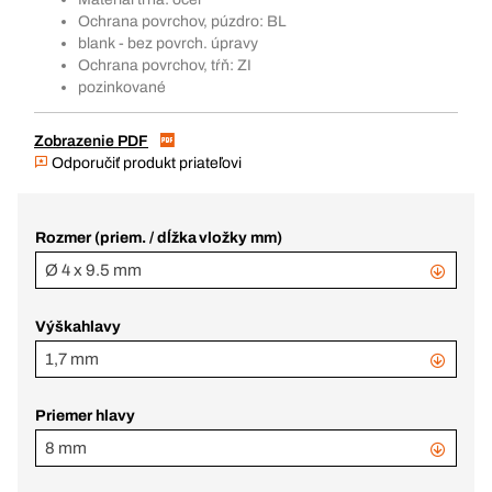
Ochrana povrchov, púzdro: BL
blank - bez povrch. úpravy
Ochrana povrchov, tŕň: ZI
pozinkované
Zobrazenie PDF
Odporučiť produkt priateľovi
Rozmer (priem. / dĺžka vložky mm)
Ø 4 x 9.5 mm
Výškahlavy
1,7 mm
Priemer hlavy
8 mm