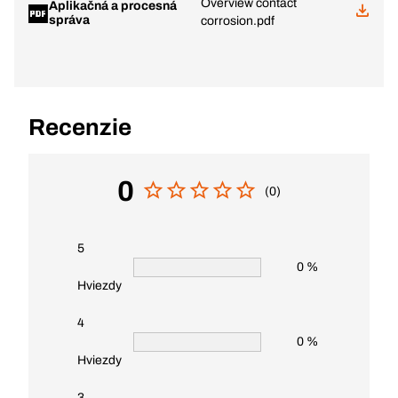
Overview contact
Aplikačná a procesná
správa
corrosion.pdf
Recenzie
0
(0)
5
0 %
Hviezdy
4
0 %
Hviezdy
3