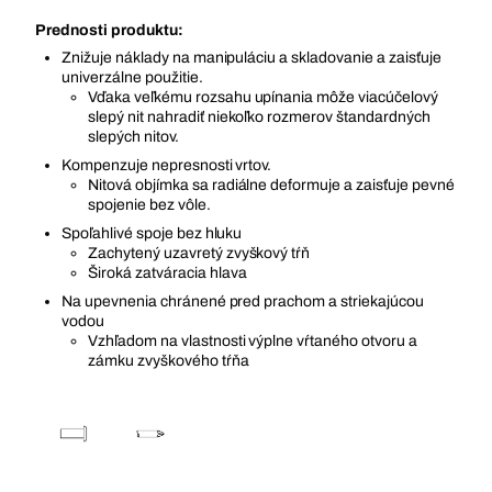
Prednosti produktu:
Znižuje náklady na manipuláciu a skladovanie a zaisťuje
univerzálne použitie.
Vďaka veľkému rozsahu upínania môže viacúčelový
slepý nit nahradiť niekoľko rozmerov štandardných
slepých nitov.
Kompenzuje nepresnosti vrtov.
Nitová objímka sa radiálne deformuje a zaisťuje pevné
spojenie bez vôle.
Spoľahlivé spoje bez hluku
Zachytený uzavretý zvyškový tŕň
Široká zatváracia hlava
Na upevnenia chránené pred prachom a striekajúcou
vodou
Vzhľadom na vlastnosti výplne vŕtaného otvoru a
zámku zvyškového tŕňa