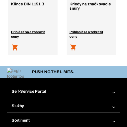
Klince DIN 1151 B
Kriedy na značkovacie
šnúry
Prihlásiť sa a zobraziť
Prihlásiť sa a zobraziť
ceny
ceny
PUSHING THE LIMITS.
Self-Service Portal
Objednávky
Služby
Faktúry
Regálový systém Bera® Modul
Obľúbené
Sortiment
Systém Bera® Smart