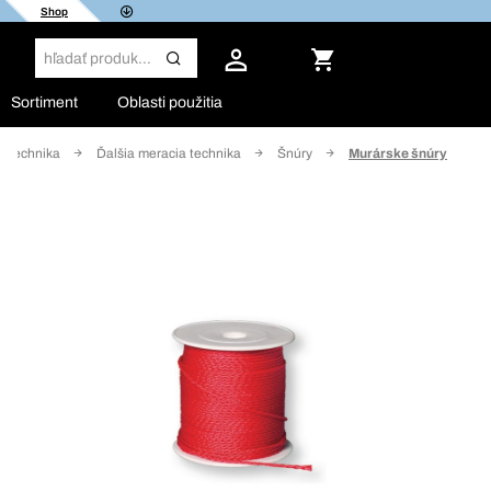
Shop
Sortiment
Oblasti použitia
á technika
Ďalšia meracia technika
Šnúry
Murárske šnúry