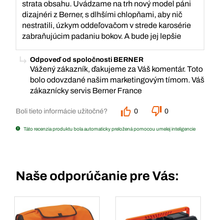
strata obsahu. Uvádzame na trh nový model páni
dizajnéri z Berner, s dlhšími chlopňami, aby nič
nestratili, úzkym oddeľovačom v strede karosérie
zabraňujúcim padaniu bokov. A bude jej lepšie
Odpoveď od spoločnosti BERNER
Vážený zákazník, ďakujeme za Váš komentár. Toto
bolo odovzdané našim marketingovým tímom. Váš
zákaznícky servis Berner France
Boli tieto informácie užitočné?
0
0
Táto recenzia produktu bola automaticky preložená pomocou umelej inteligencie
Naše odporúčanie pre Vás: