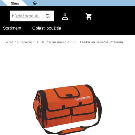
Shop
Sortiment
Oblasti použitia
xy, kufre na náradie
Kufre na náradie
Taška na náradie, menšia