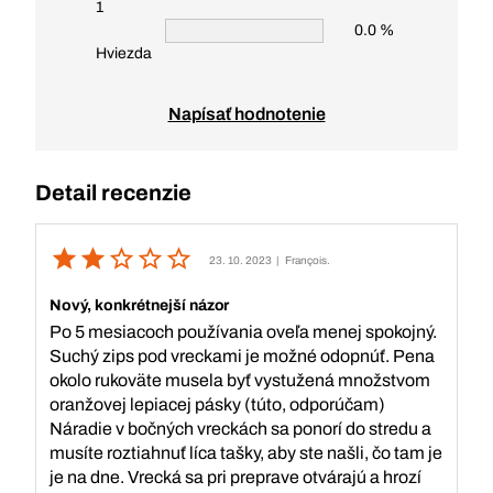
1
0.0 %
Hviezda
Napísať hodnotenie
Detail recenzie
23. 10. 2023
| François.
Nový, konkrétnejší názor
Po 5 mesiacoch používania oveľa menej spokojný.
Suchý zips pod vreckami je možné odopnúť. Pena
okolo rukoväte musela byť vystužená množstvom
oranžovej lepiacej pásky (túto, odporúčam)
Náradie v bočných vreckách sa ponorí do stredu a
musíte roztiahnuť líca tašky, aby ste našli, čo tam je
je na dne. Vrecká sa pri preprave otvárajú a hrozí