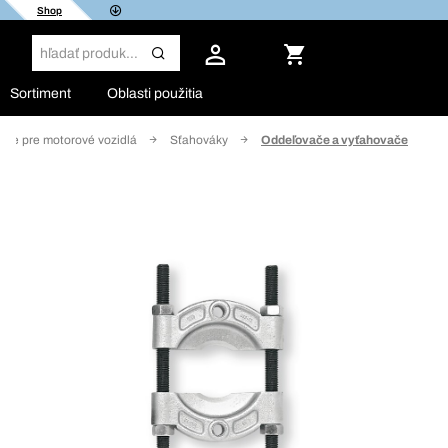
Shop
Sortiment
Oblasti použitia
die pre motorové vozidlá
Sťahováky
Oddeľovače a vyťahovače