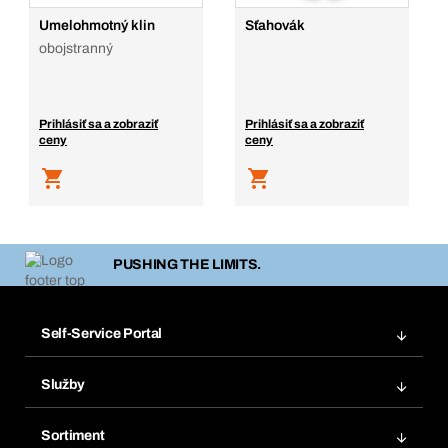
Umelohmotný klin
Sťahovák
obojstranný
Prihlásiť sa a zobraziť
Prihlásiť sa a zobraziť
ceny
ceny
PUSHING THE LIMITS.
Self-Service Portal
Objednávky
Služby
Faktúry
Regálový systém Bera® Modul
Obľúbené
Sortiment