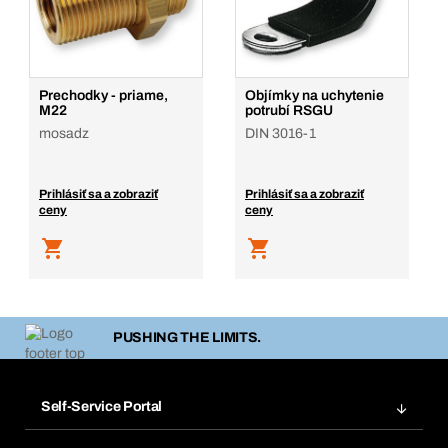
Prechodky - priame,
Objímky na uchytenie
M22
potrubí RSGU
mosadz
DIN 3016-1
Prihlásiť sa a zobraziť
Prihlásiť sa a zobraziť
ceny
ceny
PUSHING THE LIMITS.
Self-Service Portal
Objednávky