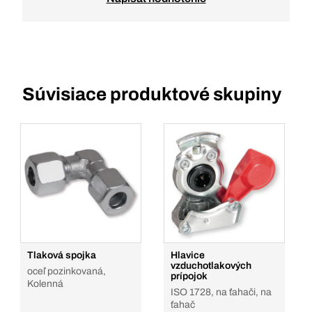
Súvisiace produktové skupiny
Tlaková spojka
Hlavice
vzduchotlakových
oceľ pozinkovaná,
prípojok
Kolenná
ISO 1728, na ťahači, na
ťahač