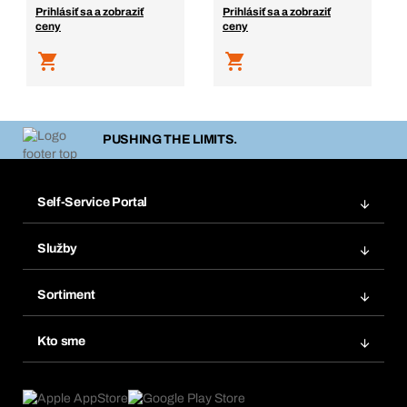
Prihlásiť sa a zobraziť
Prihlásiť sa a zobraziť
ceny
ceny
PUSHING THE LIMITS.
Self-Service Portal
Objednávky
Služby
Faktúry
Regálový systém Bera® Modul
Obľúbené
Sortiment
Systém Bera® Smart
Opakované objednávky
Inovácie produktov
Chemická databáza
Kto sme
Predplatné
Oblasti použitia
eProcurement
Čo ponúkame
FAQ
Product Compliance
Produktový poradca
Čo nás poháňa