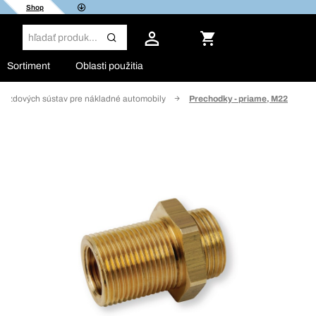
Shop
Sortiment
Oblasti použitia
 brzdových sústav pre nákladné automobily
Prechodky - priame, M22