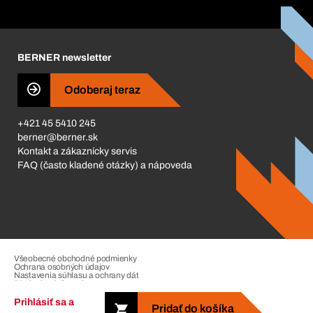
Katalóg a brožúry
Corporate Responsibility
Kariéra
BERNER newsletter
Business Conduct
Odoberaj teraz
+421 45 5410 245
berner@berner.sk
Kontakt a zákaznícky servis
FAQ (často kladené otázky) a nápoveda
Všeobecné obchodné podmienky
Ochrana osobných údajov
Nastavenia súhlasu a ochrany dát
Riadenie sťažností
Impressum
Prihlásiť sa a
Pridať do košíka