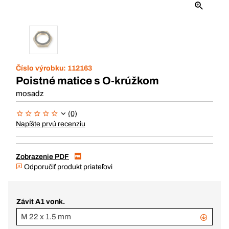
Číslo výrobku:
112163
Poistné matice s O-krúžkom
mosadz
(0)
Napíšte prvú recenziu
Zobrazenie PDF
Odporučiť produkt priateľovi
Závit A1 vonk.
M 22 x 1.5 mm