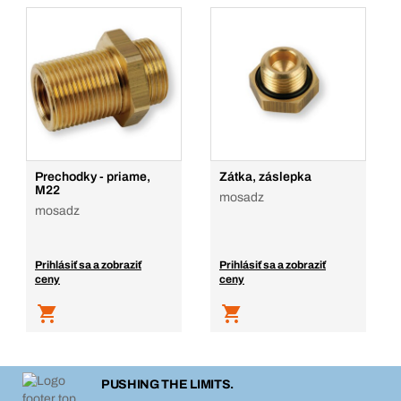
Prechodky - priame,
Zátka, záslepka
M22
mosadz
mosadz
Prihlásiť sa a zobraziť
Prihlásiť sa a zobraziť
ceny
ceny
PUSHING THE LIMITS.