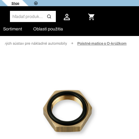
Shop
Sortiment
Oblasti použitia
zdových sústav pre nákladné automobily
Poistné matice s O-krúžkom