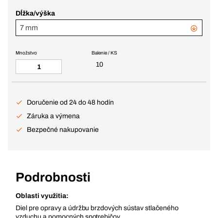
Dĺžka/výška
7 mm
Množstvo
Balenie / KS
10
Doručenie od 24 do 48 hodín
Záruka a výmena
Bezpečné nakupovanie
Podrobnosti
Oblasti využitia:
Diel pre opravy a údržbu brzdových sústav stlačeného
vzduchu a pomocných spotrebičov