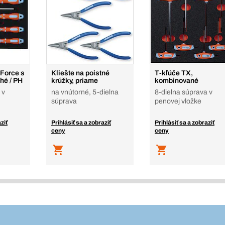
 Force s
Kliešte na poistné
T-kľúče TX,
hé / PH
krúžky, priame
kombinované
 v
na vnútorné, 5-dielna
8-dielna súprava v
súprava
penovej vložke
ziť
Prihlásiť sa a zobraziť
Prihlásiť sa a zobraziť
ceny
ceny