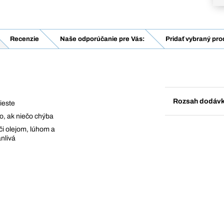
Recenzie
Naše odporúčanie pre Vás:
Pridať vybraný pro
Rozsah dodáv
ieste
o, ak niečo chýba
či olejom, lúhom a
anlivá