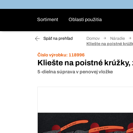
Sortiment
Oblasti použitia
Späť na prehľad
Domov
Náradie
Kliešte na poistné krúž
Číslo výrobku:
118996
Kliešte na poistné krúžky,
5-dielna súprava v penovej vložke