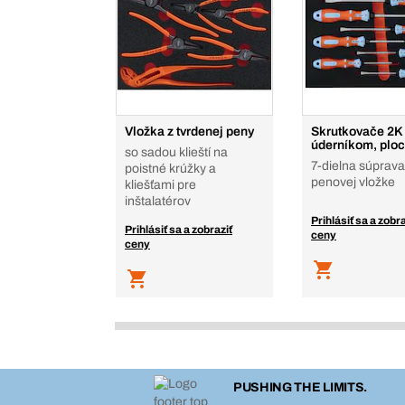
Vložka z tvrdenej peny
Skrutkovače 2K
úderníkom, ploc
so sadou klieští na
7-dielna súprava
poistné krúžky a
penovej vložke
kliešťami pre
inštalatérov
Prihlásiť sa a zobra
Prihlásiť sa a zobraziť
ceny
ceny
PUSHING THE LIMITS.