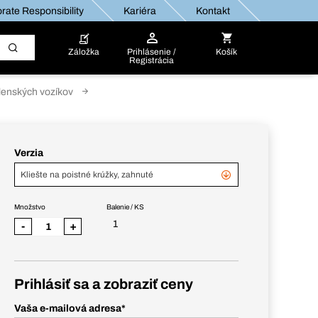
rate Responsibility
Kariéra
Kontakt
Záložka
Prihlásenie /
Košík
Registrácia
lenských vozíkov
Verzia
Kliešte na poistné krúžky, zahnuté
Množstvo
Balenie / KS
1
-
+
Prihlásiť sa a zobraziť ceny
Vaša e-mailová adresa
*