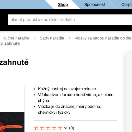
Shop
Spoločnosť
Corpo
Ručné náradie
Sady náradia
Vložky sa sadou náradia do die
ky, zahnuté
 zahnuté
Každý nástroj na svojom mieste
Vďaka dvom farbám hneď vidno, ak niečo
chýba
Vložka je do značnej miery odolná,
chemicky i fyzicky
(0)