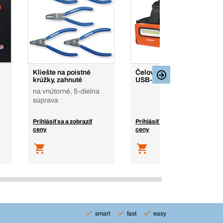
Kliešte na poistné
Čelová lampa 2v1,
krúžky, zahnuté
USB-C, 2 600 mAh
na vnútorné, 5-dielna
súprava
Prihlásiť sa a zobraziť
Prihlásiť sa a zobraziť
ceny
ceny
smart
fast
easy