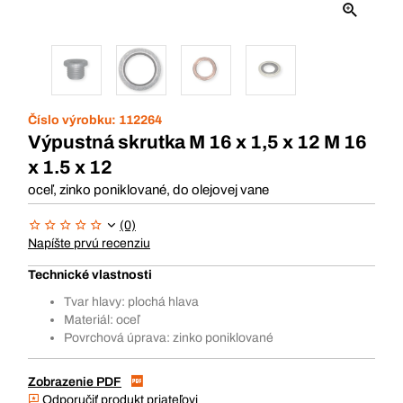
Číslo výrobku:
112264
Výpustná skrutka M 16 x 1,5 x 12 M 16
x 1.5 x 12
oceľ, zinko poniklované, do olejovej vane
(0)
Napíšte prvú recenziu
Technické vlastnosti
Tvar hlavy: plochá hlava
Materiál: oceľ
Povrchová úprava: zinko poniklované
Zobrazenie PDF
Odporučiť produkt priateľovi