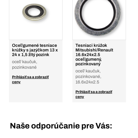
Oceľ/gumené tesniace
Tesniaci krúžok
krúžky s jazýčkom 13 x
Mitsubishi/Renault
24 x 1,5 žltý pozink
16.6x24x2.5
oceľ/gumený,
oceľ/ kaučuk,
pozinkovaný
pozinkované
oceľ/ kaučuk,
pozinkované,
Prihlásiť sa a zobraziť
ceny
16.6x24x2.5
Prihlásiť sa a zobraziť
ceny
Naše odporúčanie pre Vás: