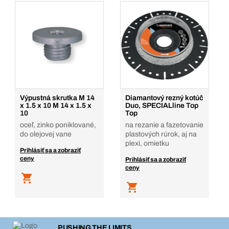
Výpustná skrutka M 14
Diamantový rezný kotúč
x 1.5 x 10 M 14 x 1.5 x
Duo, SPECIALline Top
10
Top
oceľ, zinko poniklované,
na rezanie a fazetovanie
do olejovej vane
plastových rúrok, aj na
plexi, omietku
Prihlásiť sa a zobraziť
ceny
Prihlásiť sa a zobraziť
ceny
PUSHING THE LIMITS.