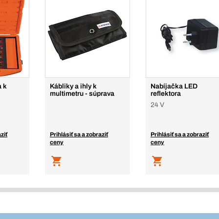
a k
Kábliky a ihly k
Nabíjačka LED
multimetru - súprava
reflektora
24 V
ziť
Prihlásiť sa a zobraziť
Prihlásiť sa a zobraziť
ceny
ceny