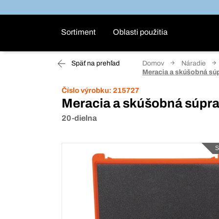
Sortiment
Oblasti použitia
Späť na prehľad
Domov
Náradie
Meracia a skúšobná súp
Číslo výrobku:
215727
Meracia a skúšobná súpra
20-dielna
S