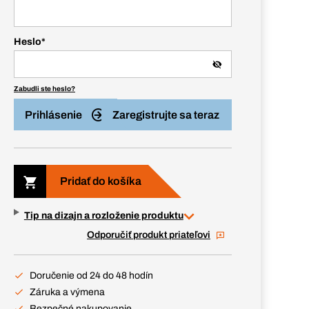
Heslo
*
Zabudli ste heslo?
Prihlásenie
Zaregistrujte sa teraz
Pridať do košíka
Tip na dizajn a rozloženie produktu
Odporučiť produkt priateľovi
Doručenie od 24 do 48 hodín
Záruka a výmena
Bezpečné nakupovanie