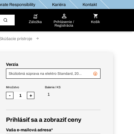
rate Responsibility
Kariéra
Kontakt
Záložka
Prihlásenie /
Košík
Registrácia
Skúšacie prístroje
Verzia
Skúšobná súprava na elektro Standard, 20-dielna
Množstvo
Balenie / KS
1
-
+
Prihlásiť sa a zobraziť ceny
Vaša e-mailová adresa
*