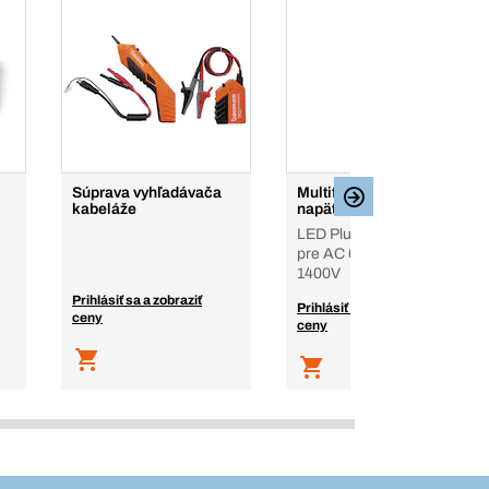
Súprava vyhľadávača
Multifunkčná skúšačka
kabeláže
napätia
LED Plus II, IV, 1000 V,
pre AC 6-1000V, DC 6-
1400V
Prihlásiť sa a zobraziť
Prihlásiť sa a zobraziť
ceny
ceny