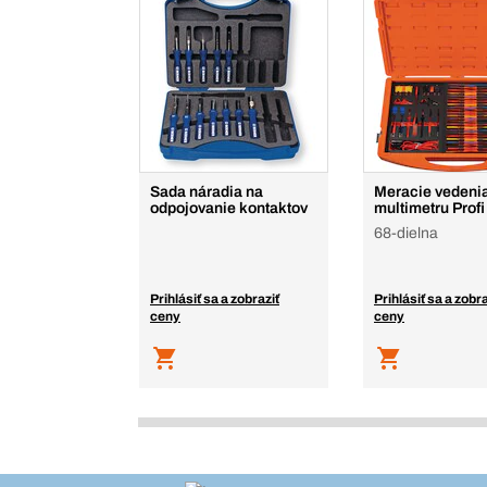
Sada náradia na
Meracie vedeni
odpojovanie kontaktov
multimetru Profi
68-dielna
Prihlásiť sa a zobraziť
Prihlásiť sa a zobra
ceny
ceny