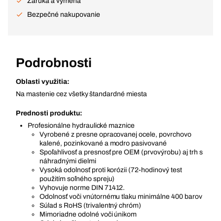
Záruka a výmena
Bezpečné nakupovanie
Podrobnosti
Oblasti využitia:
Na mastenie cez všetky štandardné miesta
Prednosti produktu:
Profesionálne hydraulické maznice
Vyrobené z presne opracovanej ocele, povrchovo
kalené, pozinkované a modro pasivované
Spoľahlivosť a presnosť pre OEM (prvovýrobu) aj trh s
náhradnými dielmi
Vysoká odolnosť proti korózii (72-hodinový test
použitím soľného spreju)
Vyhovuje norme DIN 71412.
Odolnosť voči vnútornému tlaku minimálne 400 barov
Súlad s RoHS (trivalentný chróm)
Mimoriadne odolné voči únikom