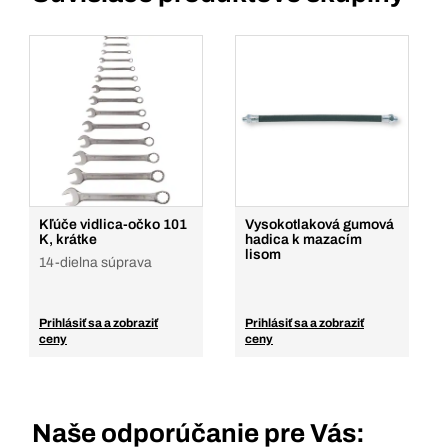
Kľúče vidlica-očko 101
Vysokotlaková gumová
K, krátke
hadica k mazacím
lisom
14-dielna súprava
Prihlásiť sa a zobraziť
Prihlásiť sa a zobraziť
ceny
ceny
Naše odporúčanie pre Vás: