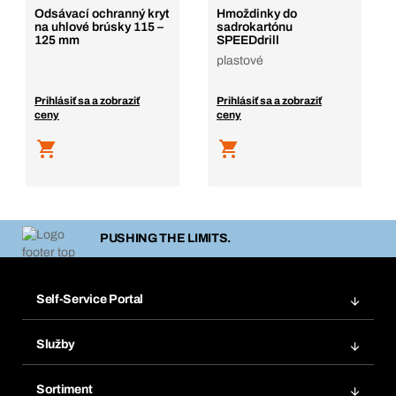
Odsávací ochranný kryt
Hmoždinky do
na uhlové brúsky 115 –
sadrokartónu
125 mm
SPEEDdrill
plastové
Prihlásiť sa a zobraziť
Prihlásiť sa a zobraziť
ceny
ceny
PUSHING THE LIMITS.
Self-Service Portal
Objednávky
Služby
Faktúry
Regálový systém Bera® Modul
Obľúbené
Sortiment