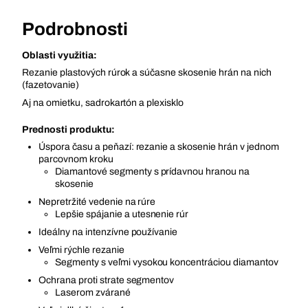
Podrobnosti
Oblasti využitia:
Rezanie plastových rúrok a súčasne skosenie hrán na nich
(fazetovanie)
Aj na omietku, sadrokartón a plexisklo
Prednosti produktu:
Úspora času a peňazí: rezanie a skosenie hrán v jednom
parcovnom kroku
Diamantové segmenty s prídavnou hranou na
skosenie
Nepretržité vedenie na rúre
Lepšie spájanie a utesnenie rúr
Ideálny na intenzívne používanie
Veľmi rýchle rezanie
Segmenty s veľmi vysokou koncentráciou diamantov
Ochrana proti strate segmentov
Laserom zvárané