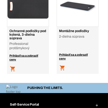
Ochranné podložky pod
Montážne podložky
kolená, 3-dielna
2-dielna súprava
súprava
Professional
protišmykový
Prihlásiť sa a zobraziť
Prihlásiť sa a zobraziť
ceny
ceny
PUSHING THE LIMITS.
Self-Service Portal