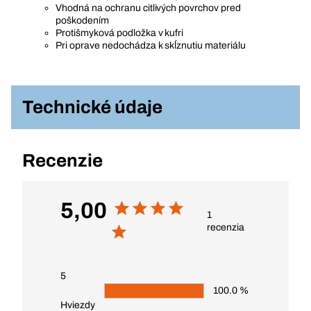
Vhodná na ochranu citlivých povrchov pred
poškodením
Protišmyková podložka v kufri
Pri oprave nedochádza k skĺznutiu materiálu
Technické údaje
Recenzie
5,00
1
recenzia
5
100.0 %
Hviezdy