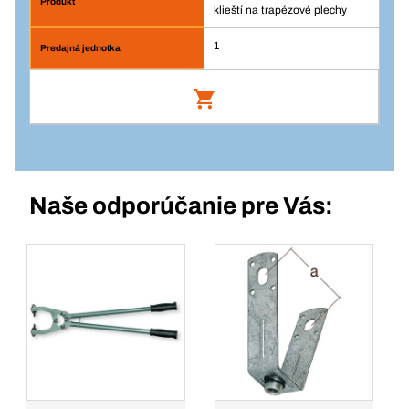
klieští na trapézové plechy
1
Náhradné hroty do klieští na trapézové
plechy
Číslo výrobku: 163365
Naše odporúčanie pre Vás:
Prihlásenie
Balenie/PÁR
1
Množstvo