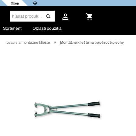
Shop
Sortiment
Oblasti použitia
Dierovacie a montážne kliešte
Montážne kliešte na trapézové plechy