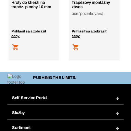
Pridať do košíka
Hroty do klieští na
Trapézový montážny
trapéz. plechy 10 mm
záves
oceľ pozinkovaná
Prihlásiť sa a zobraziť
Prihlásiť sa a zobraziť
ceny
ceny
PUSHING THE LIMITS.
Self-Service Portal
Objednávky
Služby
Faktúry
Regálový systém Bera® Modul
Obľúbené
Sortiment