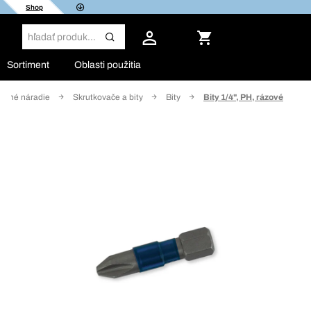
Shop
Sortiment
Oblasti použitia
učné náradie
Skrutkovače a bity
Bity
Bity 1/4", PH, rázové