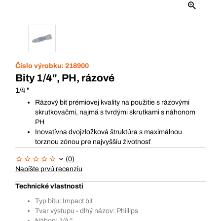
Číslo výrobku:
218900
Bity 1/4", PH, rázové
1/4 "
Rázový bit prémiovej kvality na použitie s rázovými
skrutkovačmi, najmä s tvrdými skrutkami s náhonom
PH
Inovatívna dvojzložková štruktúra s maximálnou
torznou zónou pre najvyššiu životnosť
(0)
Napíšte prvú recenziu
Technické vlastnosti
Typ bitu: Impact bit
Tvar výstupu - dlhý názov: Phillips
Náhon: 1/4 "