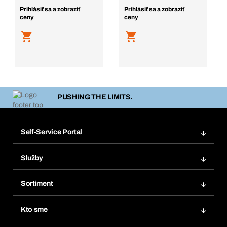
Prihlásiť sa a zobraziť
Prihlásiť sa a zobraziť
ceny
ceny
PUSHING THE LIMITS.
Self-Service Portal
Objednávky
Služby
Faktúry
Regálový systém Bera® Modul
Obľúbené
Sortiment
Systém Bera® Smart
Opakované objednávky
Inovácie produktov
Chemická databáza
Kto sme
Predplatné
Oblasti použitia
eProcurement
Čo ponúkame