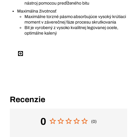
nástroj pomocou predĺženého bitu
Maximálna životnosť
Maximálne torzné pásmo absorbujúce vysoký krútiaci
moment v záverečnej fáze procesu skrutkovania
Bit je vyrobený z vysoko kvalitnej legovanej ocele,
optimálne kalený
Recenzie
0
(0)