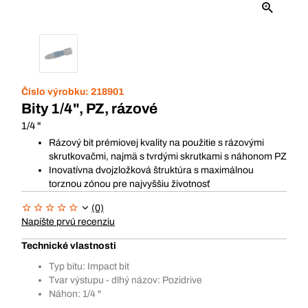
Číslo výrobku:
218901
Bity 1/4", PZ, rázové
1/4 "
Rázový bit prémiovej kvality na použitie s rázovými
skrutkovačmi, najmä s tvrdými skrutkami s náhonom PZ
Inovatívna dvojzložková štruktúra s maximálnou
torznou zónou pre najvyššiu životnosť
(0)
Napíšte prvú recenziu
Technické vlastnosti
Typ bitu: Impact bit
Tvar výstupu - dlhý názov: Pozidrive
Náhon: 1/4 "