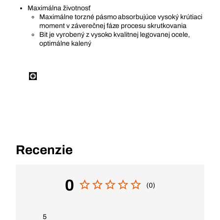
Maximálna životnosť
Maximálne torzné pásmo absorbujúce vysoký krútiaci
moment v záverečnej fáze procesu skrutkovania
Bit je vyrobený z vysoko kvalitnej legovanej ocele,
optimálne kalený
Recenzie
0
(0)
5