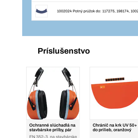
1002024 Potný prúžok do: 117275, 198174, 100
Príslušenstvo
Ochranné slúchadlá na
Chránič na krk UV 50+
stavbárske prilby, pár
do prilieb, oranžový
EN 352-3, na stavbárske