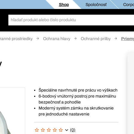
Shop
Spoločnosť
Corpo
anné prostriedky
Ochrana hlavy
Ochranné prilby
Priemy
y
Špeciálne navrhnuté pre prácu vo výškach
6-bodový vnútorný postroj pre maximálnu
bezpečnosť a pohodlie
Moderný systém zámku na skrutkovanie
pre jednoduché nastavenie
(0)