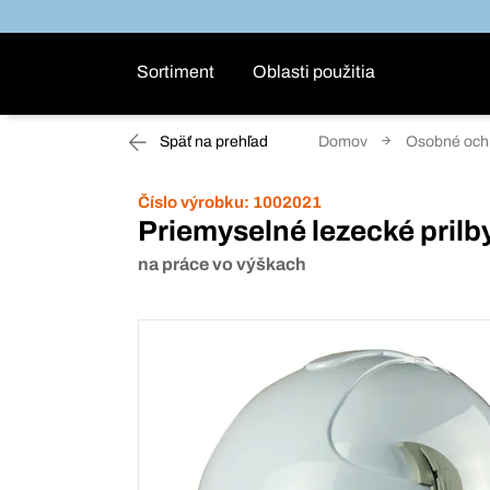
Sortiment
Oblasti použitia
Späť na prehľad
Domov
Osobné ochr
Číslo výrobku:
1002021
Priemyselné lezecké prilb
na práce vo výškach