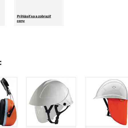
Prihlásiť sa a zobraziť
ceny
: