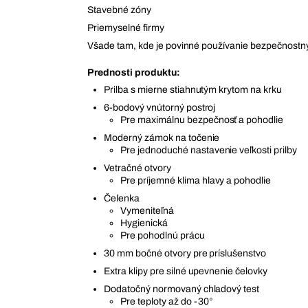
Stavebné zóny
Priemyselné firmy
Všade tam, kde je povinné používanie bezpečnostný
Prednosti produktu:
Prilba s mierne stiahnutým krytom na krku
6-bodový vnútorný postroj
Pre maximálnu bezpečnosť a pohodlie
Moderný zámok na točenie
Pre jednoduché nastavenie veľkosti prilby
Vetračné otvory
Pre príjemné klima hlavy a pohodlie
Čelenka
Vymeniteľná
Hygienická
Pre pohodlnú prácu
30 mm bočné otvory pre príslušenstvo
Extra klipy pre silné upevnenie čelovky
Dodatočný normovaný chladový test
Pre teploty až do -30°