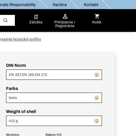
rate Responsibility
Kariéra
Kontakt
Záložka
Prihlásenie /
Košík
Registrácia
selné lezecké prilby
DIN Norm
EN 397,EN 166,EN 170
Farba
biela
Weight of shell
410 g
Množstvo
Balenie / KS