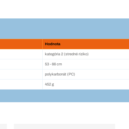
Hodnota
kategória 2 (stredné riziko)
53 - 66 cm
polykarbonát (PC)
452 g