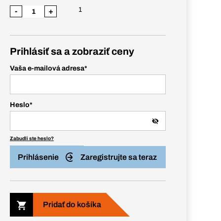
1
-
+
Prihlásiť sa a zobraziť ceny
Vaša e-mailová adresa
*
Heslo
*
Zabudli ste heslo?
Prihlásenie
Zaregistrujte sa teraz
Pridať do košíka