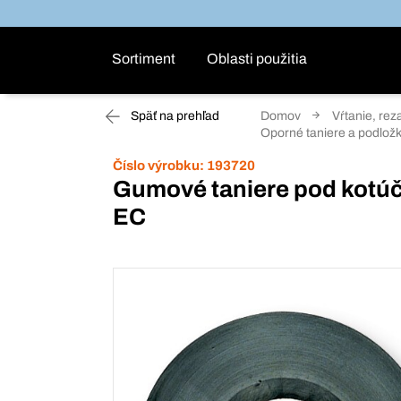
Sortiment
Oblasti použitia
Späť na prehľad
Domov
Vŕtanie, rez
Oporné taniere a podlož
Číslo výrobku:
193720
Gumové taniere pod kotúče
EC