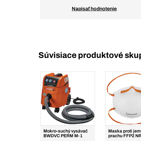
Napísať hodnotenie
Súvisiace produktové sku
Mokro-suchý vysávač
Maska proti je
BWDVC PERM M-1
prachu FFP2 N