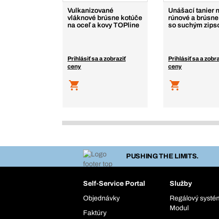
Vulkanizované
Unášací tanier 
vláknové brúsne kotúče
rúnové a brúsne
na oceľ a kovy TOPline
so suchým zip
Prihlásiť sa a zobraziť
Prihlásiť sa a zobra
ceny
ceny
PUSHING THE LIMITS.
Self-Service Portal
Služby
Objednávky
Regálový syst
Modul
Faktúry