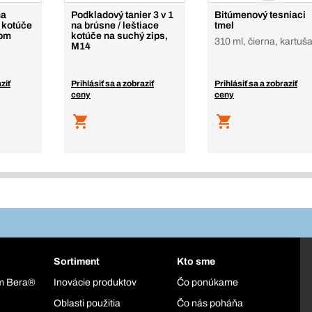
na
Podkladový tanier 3 v 1
Bitúmenový tesniaci
 kotúče
na brúsne / leštiace
tmel
som
kotúče na suchý zips,
310 ml, čierna, kartuš
M14
ziť
Prihlásiť sa a zobraziť
Prihlásiť sa a zobraziť
ceny
ceny
Sortiment
Kto sme
ém Bera®
Inovácie produktov
Čo ponúkame
Oblasti použitia
Čo nás poháňa