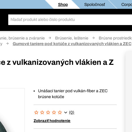
Shop
Spoločnosť
Corpo
anie, brúsenie a zváranie
Brúsenie, leštenie
Brúsne prostriedk
ky
Gumové taniere pod kotúče z vulkanizovaných vlákien a ZEC
 z vulkanizovaných vlákien a Z
Unášací tanier pod vulkán-fíber a ZEC
brúsne kotúče
(0)
Zobraziť hodnotenie