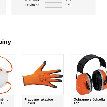
1 Hviezda
0 %
piny
mnému
Pracovné rukavice
Ochranné slúchadlá
R D
Flexus
Top