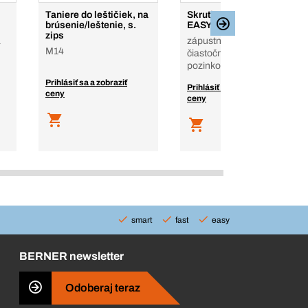
Taniere do leštičiek, na
Skrutky do drevotriesky
brúsenie/leštenie, s.
EASYclassic
zips
a
zápustná hlava, PZD ,
M14
čiastočný závit, oceľ,
pozinkované
Prihlásiť sa a zobraziť
Prihlásiť sa a zobraziť
ceny
ceny
smart
fast
easy
BERNER newsletter
Odoberaj teraz