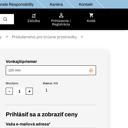
rate Responsibility
Kariéra
Kontakt
Záložka
Prihlásenie /
Košík
Registrácia
y
Príslušenstvo pre brúsne prostriedky
Vonkajšípriemer
125 mm
Množstvo
Balenie / KS
1
-
+
Prihlásiť sa a zobraziť ceny
Vaša e-mailová adresa
*