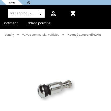
Shop
Sortiment
Oblasti použitia
Ventily
Valves commercial vehicles
Kovový autoventil 42MS