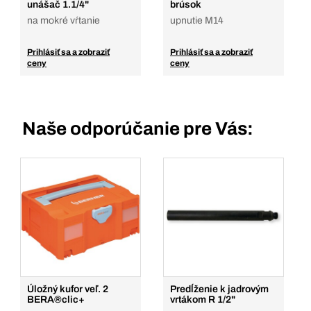
unášač 1.1/4"
brúsok
na mokré vŕtanie
upnutie M14
Prihlásiť sa a zobraziť
Prihlásiť sa a zobraziť
ceny
ceny
Naše odporúčanie pre Vás:
Úložný kufor veľ. 2
Predĺženie k jadrovým
BERA®clic+
vrtákom R 1/2"