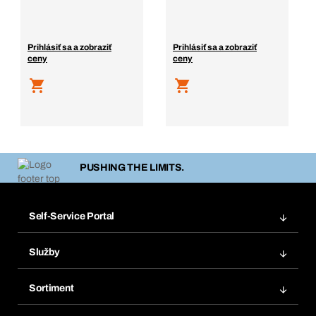
Prihlásiť sa a zobraziť
Prihlásiť sa a zobraziť
ceny
ceny
PUSHING THE LIMITS.
Self-Service Portal
Objednávky
Služby
Faktúry
Regálový systém Bera® Modul
Obľúbené
Sortiment
Systém Bera® Smart
Opakované objednávky
Inovácie produktov