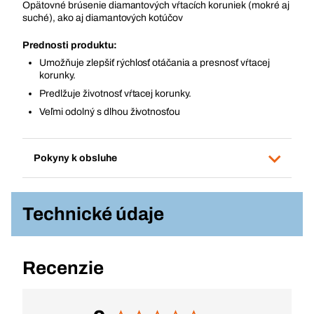
Opätovné brúsenie diamantových vŕtacích koruniek (mokré aj
suché), ako aj diamantových kotúčov
Prednosti produktu:
Umožňuje zlepšiť rýchlosť otáčania a presnosť vŕtacej
korunky.
Predlžuje životnosť vŕtacej korunky.
Veľmi odolný s dlhou životnosťou
Pokyny k obsluhe
Technické údaje
Recenzie