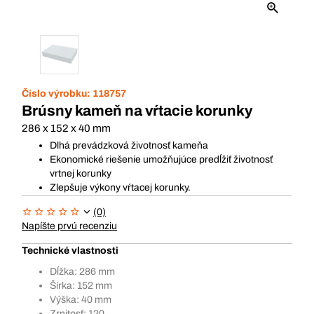
Číslo výrobku:
118757
Brúsny kameň na vŕtacie korunky
286 x 152 x 40 mm
Dlhá prevádzková životnosť kameňa
Ekonomické riešenie umožňujúce predĺžiť životnosť
vrtnej korunky
Zlepšuje výkony vŕtacej korunky.
(0)
Napíšte prvú recenziu
Technické vlastnosti
Dĺžka: 286 mm
Šírka: 152 mm
Výška: 40 mm
Zrnitosť: 120