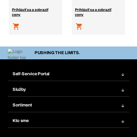
Prihlásiť sa a zobraziť
Prihlásiť sa a zobraziť
ceny
ceny
PUSHING THE LIMITS.
Self-Service Portal
Objednávky
Služby
Faktúry
Regálový systém Bera® Modul
Obľúbené
Sortiment
Systém Bera® Smart
Opakované objednávky
Inovácie produktov
Chemická databáza
Kto sme
Predplatné
Oblasti použitia
eProcurement
Čo ponúkame
FAQ
Product Compliance