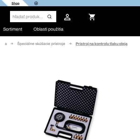
Shop
Sortiment
Oblasti použitia
nika
Špeciálne skúšacie prístroje
Prístroj na kontrolu tlaku oleja