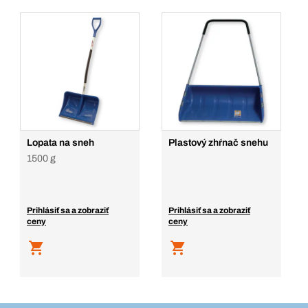
Lopata na sneh
Plastový zhŕnač snehu
1500 g
Prihlásiť sa a zobraziť
Prihlásiť sa a zobraziť
ceny
ceny