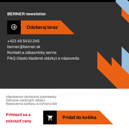
Kariéra
BERNER newsletter
Business Conduct
Odoberaj teraz
+421 45 5410 245
berner@berner.sk
Kontakt a zákaznícky servis
FAQ (často kladené otázky) a nápoveda
Všeobecné obchodné podmienky
Ochrana osobných údajov
Nastavenia súhlasu a ochrany dát
Riadenie sťažností
Impressum
Prihlásiť sa a
Pridať do košíka
zobraziť ceny
Copyright © 2026. The Berner Group. All rights reserved.