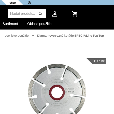
Shop
Sortiment
Oblasti použitia
Špecifické použitie
Diamantové rezné kotúče SPECIALine Top Top
TOPline