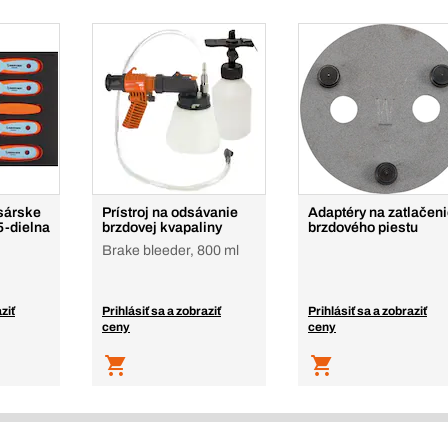
sárske
Prístroj na odsávanie
Adaptéry na zatlačen
5-dielna
brzdovej kvapaliny
brzdového piestu
Brake bleeder, 800 ml
ziť
Prihlásiť sa a zobraziť
Prihlásiť sa a zobraziť
ceny
ceny