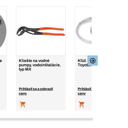
ie
Kliešte na vodné
Kľúč s hadicou na filtre
pumpy, vodoinštalácie,
Toyota / Lexus
typ MX
Prihlásiť sa a zobraziť
Prihlásiť sa a zobraziť
ceny
ceny