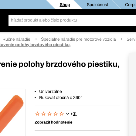
Shop
Spoločnosť
Corpo
Ručné náradie
Špeciálne náradie pre motorové vozidlá
Serv
tavenie polohy brzdového piestiku,
enie polohy brzdového piestiku,
Univerzálne
Rukoväť otočná o 360°
(0)
Zobraziť hodnotenie