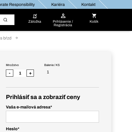
rate Responsibility
Kariéra
Kontakt
Záložka
Prihlásenie /
Košík
Registrácia
is bŕzd
Množstvo
Balenie / KS
1
-
+
Prihlásiť sa a zobraziť ceny
Vaša e-mailová adresa
*
Heslo
*