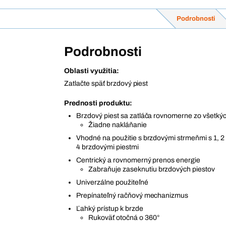
Podrobnosti
Podrobnosti
Oblasti využitia:
Zatlačte späť brzdový piest
Prednosti produktu:
Brzdový piest sa zatláča rovnomerne zo všetkýc
Žiadne nakláňanie
Vhodné na použitie s brzdovými strmeňmi s 1, 2
4 brzdovými piestmi
Centrický a rovnomerný prenos energie
Zabraňuje zaseknutiu brzdových piestov
Univerzálne použiteľné
Prepínateľný račňový mechanizmus
Ľahký prístup k brzde
Rukoväť otočná o 360°