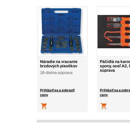
Náradie na vracanie
Páčidlá na karo
brzdových piestikov
spony, oceľ A2, 
súprava
18-dielna súprava
Prihlásiť sa a zobraziť
Prihlásiť sa a zobra
ceny
ceny