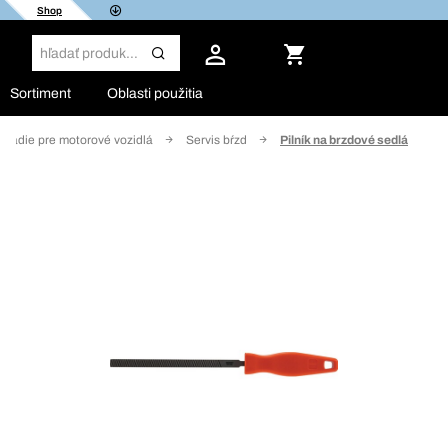
Shop
Sortiment
Oblasti použitia
áradie pre motorové vozidlá
Servis bŕzd
Pilník na brzdové sedlá