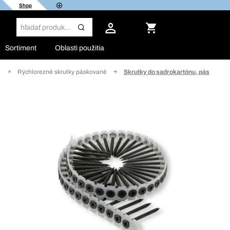
Shop
Sortiment
Oblasti použitia
y
Rýchlorezné skrutky páskované
Skrutky do sadrokartónu, pás