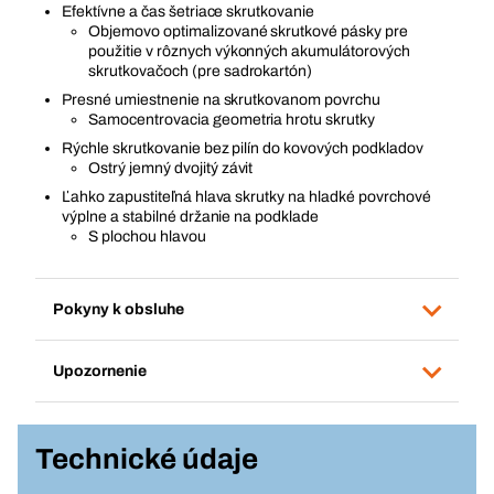
Efektívne a čas šetriace skrutkovanie
Objemovo optimalizované skrutkové pásky pre
použitie v rôznych výkonných akumulátorových
skrutkovačoch (pre sadrokartón)
Presné umiestnenie na skrutkovanom povrchu
Samocentrovacia geometria hrotu skrutky
Rýchle skrutkovanie bez pilín do kovových podkladov
Ostrý jemný dvojitý závit
Ľahko zapustiteľná hlava skrutky na hladké povrchové
výplne a stabilné držanie na podklade
S plochou hlavou
Pokyny k obsluhe
Upozornenie
Technické údaje