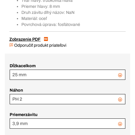
Tvar hlavy: trubkovitá hlava
Priemer hlavy: 8 mm
Druh závitu dlhý názov: NaN
Materiál: oceľ
Povrchová úprava: fosfátované
Zobrazenie PDF
Odporučiť produkt priateľovi
Dĺžkacelkom
25 mm
Náhon
PH 2
Priemerzávitu
3,9 mm