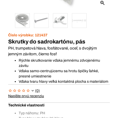
Číslo výrobku:
121437
Skrutky do sadrokartónu, pás
PH, trumpetová hlava, fosfátované, oceľ, s dvojitým
jemným závitom, čierno fosf
Rýchle skrutkovanie vďaka jemnému zdvojenému
závitu
Vďaka samo-centrujúcemu sa hrotu špičky ľahké,
presné umiestnenie
Vďaka tvaru hlavy veľká kontaktná plocha s materiálom
(0)
Napíšte prvú recenziu
Technické vlastnosti
Typ náhonu: PH