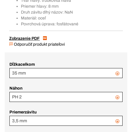
Tvar hlavy: trubkovitá hlava
Priemer hlavy: 8 mm
Druh závitu dlhý názov: NaN
Materiál: oceľ
Povrchová úprava: fosfátované
Zobrazenie PDF
Odporučiť produkt priateľovi
Dĺžkacelkom
35 mm
Náhon
PH 2
Priemerzávitu
3,5 mm