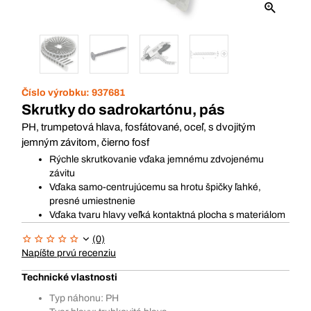
Číslo výrobku:
937681
Skrutky do sadrokartónu, pás
PH, trumpetová hlava, fosfátované, oceľ, s dvojitým
jemným závitom, čierno fosf
Rýchle skrutkovanie vďaka jemnému zdvojenému
závitu
Vďaka samo-centrujúcemu sa hrotu špičky ľahké,
presné umiestnenie
Vďaka tvaru hlavy veľká kontaktná plocha s materiálom
(0)
Napíšte prvú recenziu
Technické vlastnosti
Typ náhonu: PH