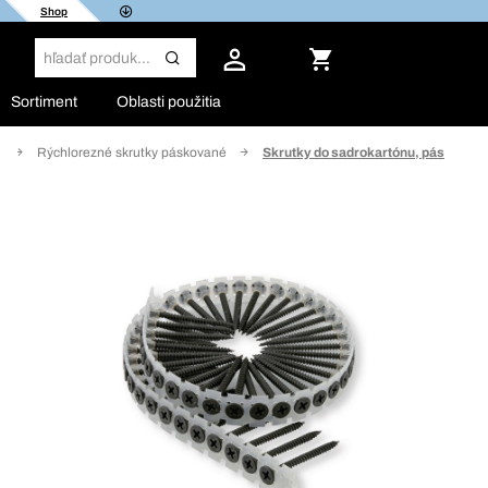
Shop
Sortiment
Oblasti použitia
y
Rýchlorezné skrutky páskované
Skrutky do sadrokartónu, pás