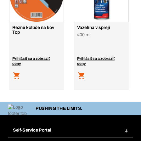
Rezné kotúče na kov
Vazelína v spreji
Top
400 ml
Prihlásiť sa a zobraziť
Prihlásiť sa a zobraziť
ceny
ceny
PUSHING THE LIMITS.
Self-Service Portal
Objednávky