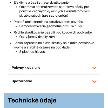
Efektívne a čas šetriace skrutkovanie
Objemovo optimalizované skrutkové pásky pre
použitie v rôznych výkonných akumulátorových
skrutkovačoch (pre sadrokartón)
Presné umiestnenie na skrutkovanom povrchu
Samocentrovacia geometria hrotu skrutky
Rýchle skrutkovanie bez pilín do kovových podkladov
Ostrý jemný dvojitý závit
Ľahko zapustiteľná hlava skrutky na hladké povrchové
výplne a stabilné držanie na podklade
S plochou hlavou
Pokyny k obsluhe
Upozornenie
Technické údaje