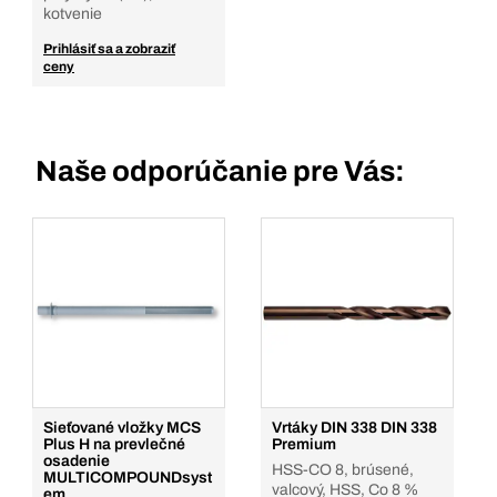
kotvenie
Prihlásiť sa a zobraziť
ceny
Naše odporúčanie pre Vás:
Sieťované vložky MCS
Vrtáky DIN 338 DIN 338
Plus H na prevlečné
Premium
osadenie
HSS-CO 8, brúsené,
MULTICOMPOUNDsyst
valcový, HSS, Co 8 %
em