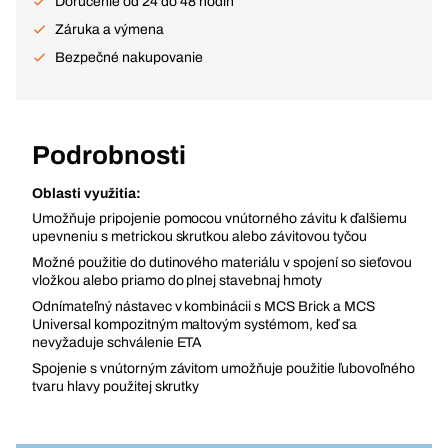
Doručenie od 24 do 48 hodín
Záruka a výmena
Bezpečné nakupovanie
Podrobnosti
Oblasti využitia:
Umožňuje pripojenie pomocou vnútorného závitu k ďalšiemu
upevneniu s metrickou skrutkou alebo závitovou tyčou
Možné použitie do dutinového materiálu v spojení so sieťovou
vložkou alebo priamo do plnej stavebnaj hmoty
Odnímateľný nástavec v kombinácii s MCS Brick a MCS
Universal kompozitným maltovým systémom, keď sa
nevyžaduje schválenie ETA
Spojenie s vnútorným závitom umožňuje použitie ľubovoľného
tvaru hlavy použitej skrutky