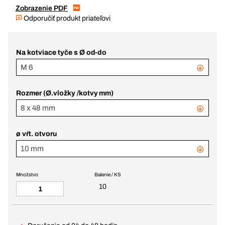
Zobrazenie PDF
Odporučiť produkt priateľovi
Na kotviace tyče s Ø od-do
M 6
Rozmer (Ø.vložky /kotvy mm)
8 x 48 mm
ø vŕt. otvoru
10 mm
Množstvo
Balenie / KS
10