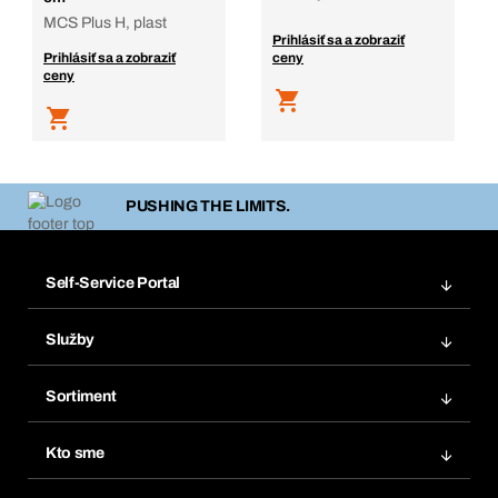
MCS Plus H, plast
Prihlásiť sa a zobraziť
Prihlásiť sa a zobraziť
ceny
ceny
PUSHING THE LIMITS.
Self-Service Portal
Objednávky
Služby
Faktúry
Regálový systém Bera® Modul
Obľúbené
Sortiment
Systém Bera® Smart
Opakované objednávky
Inovácie produktov
Chemická databáza
Kto sme
Predplatné
Oblasti použitia
eProcurement
Čo ponúkame