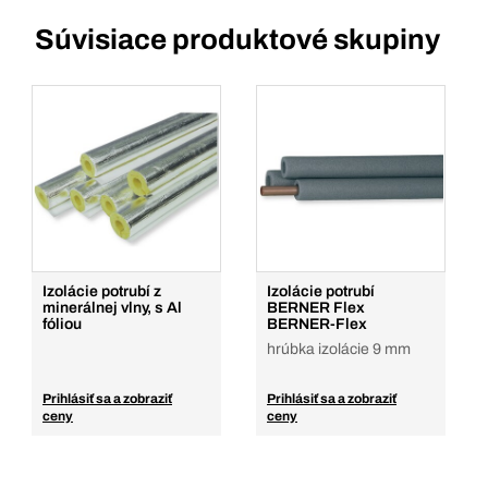
Súvisiace produktové skupiny
Izolácie potrubí z
Izolácie potrubí
minerálnej vlny, s Al
BERNER Flex
fóliou
BERNER-Flex
hrúbka izolácie 9 mm
Prihlásiť sa a zobraziť
Prihlásiť sa a zobraziť
ceny
ceny