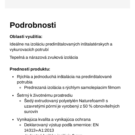
Podrobnosti
Oblasti využitia:
Ideálne na izoláciu predinštalovaných inštalatérskych a
vykurovacích potrubí
Tepelná a nárazová zvuková izolácia
Prednosti produktu:
Rýchla a jednoduchá inštalácia na predinštalované
potrubia
Predrezaná izolácia s rýchlym samolepiacim filmom
Šetrný k životnému prostrediu
Šedý extrudovaný polyetylén Naturefoam® s
uzavretými pórmi je vyrobený z 50 % obnoviteľných
surovín
Vynikajúca kvalita a vynikajúca ochrana
Deklarovaný výstup podľa smernice: EN
14313+A1:2013