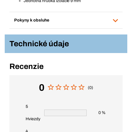
Jednotná hrúbka izolácie 9 mm
Pokyny k obsluhe
Technické údaje
Recenzie
0
(0)
5
0 %
Hviezdy
4