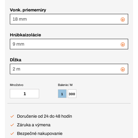
Vonk. priemerrúry
18 mm
Hrúbkaizolácie
9 mm
Dĺžka
2 m
Množstvo
Balenie / M
1
300
Doručenie od 24 do 48 hodín
Záruka a výmena
Bezpečné nakupovanie