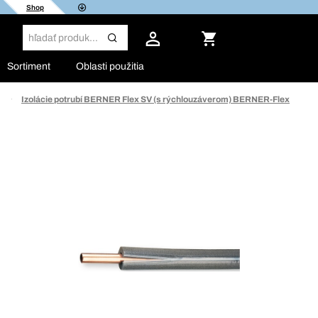
Shop
Sortiment
Oblasti použitia
Izolácie potrubí BERNER Flex SV (s rýchlouzáverom) BERNER-Flex