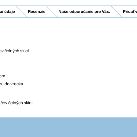
ké údaje
Recenzie
Naše odporúčanie pre Vás:
Pridať 
v čelných skiel
čom
ou do vrecka
čov čelných skiel