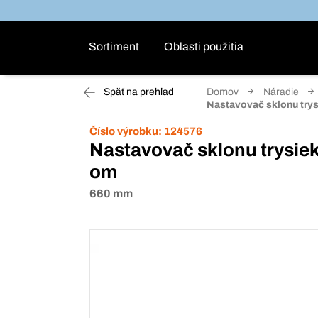
Sortiment
Oblasti použitia
Späť na prehľad
Domov
Náradie
Nastavovač sklonu trys
Číslo výrobku:
124576
Nastavovač sklonu trysiek
om
660 mm