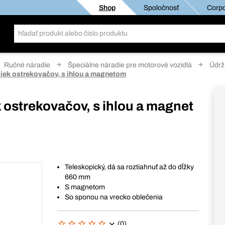
Shop
Spoločnosť
Corpo
Ručné náradie
Špeciálne náradie pre motorové vozidlá
Údrž
iek ostrekovačov, s ihlou a magnetom
 ostrekovačov, s ihlou a magnet
Teleskopický, dá sa roztiahnuť až do dĺžky
660 mm
S magnetom
So sponou na vrecko oblečenia
(0)