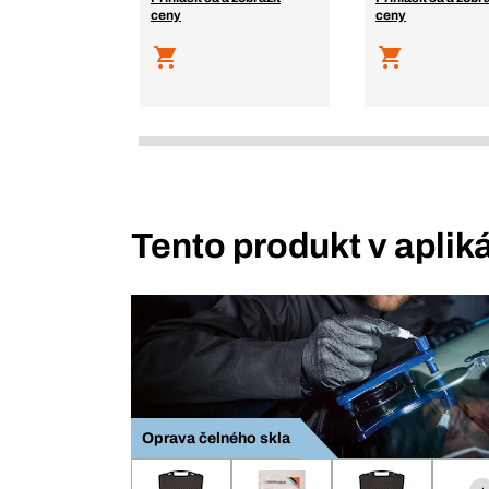
ceny
ceny
Tento produkt v aplik
Oprava čelného skla