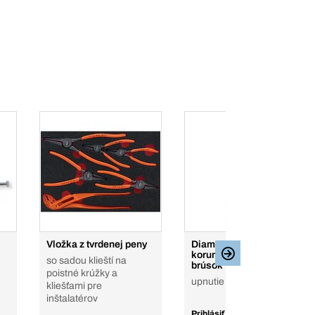
Vložka z tvrdenej peny
Diamantové vŕtacie
korunky do uhlových
so sadou klieští na
brúsok
poistné krúžky a
upnutie M14
kliešťami pre
inštalatérov
Prihlásiť sa a zobraziť