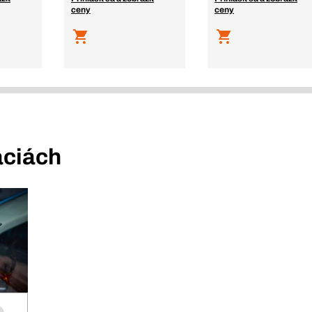
ceny
ceny
áciách