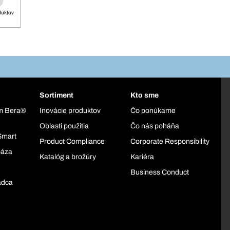
duktov
Sortiment
Kto sme
ém Bera®
Inovácie produktov
Čo ponúkame
Oblasti použitia
Čo nás poháňa
Smart
Product Compliance
Corporate Responsibility
báza
Katalóg a brožúry
Kariéra
Business Conduct
adca