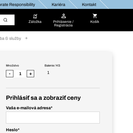
rate Responsibility
Kariéra
Kontakt
Záložka
Prihlásenie /
Košík
Registrácia
ba & služby
Množstvo
Balenie / KS
1
-
+
Prihlásiť sa a zobraziť ceny
Vaša e-mailová adresa
*
Heslo
*