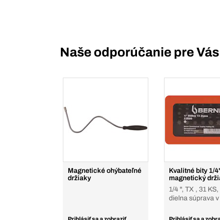
Naše odporúčanie pre Vás
Magnetické ohýbateľné
Kvalitné bity 1/4
držiaky
magnetický drž
1/4 ", TX , 31 KS,
dielna súprava v
Prihlásiť sa a zobraziť
Prihlásiť sa a zobra