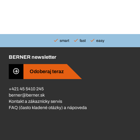
smart
fast
easy
BERNER newsletter
Odoberaj teraz
+421 45 5410 245
berner@berner.sk
Kontakt a zákaznícky servis
FAQ (často kladené otázky) a nápoveda