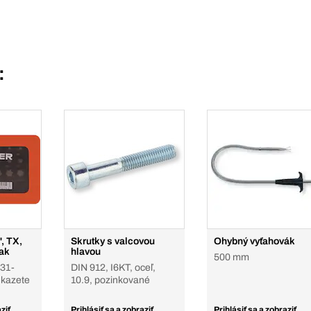
:
", TX,
Skrutky s valcovou
Ohybný vyťahovák
iak
hlavou
500 mm
 31-
DIN 912, I6KT, oceľ,
 kazete
10.9, pozinkované
ziť
Prihlásiť sa a zobraziť
Prihlásiť sa a zobraziť