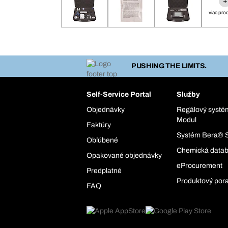
+
viac pro
PUSHING THE LIMITS.
Self-Service Portal
Služby
Objednávky
Regálový syst
Modul
Faktúry
Systém Bera® 
Obľúbené
Chemická data
Opakované objednávky
eProcurement
Predplatné
Produktový por
FAQ