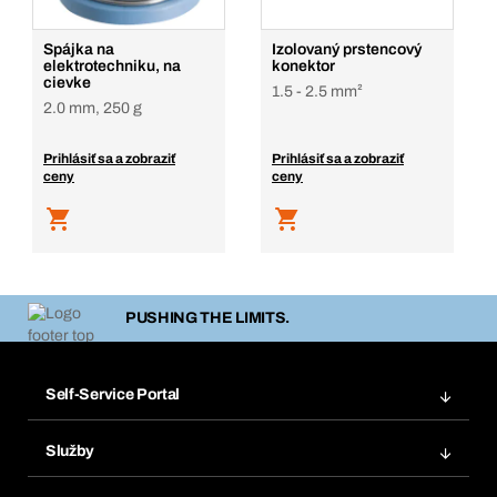
Spájka na
Izolovaný prstencový
elektrotechniku, na
konektor
cievke
1.5 - 2.5 mm²
2.0 mm, 250 g
Prihlásiť sa a zobraziť
Prihlásiť sa a zobraziť
ceny
ceny
PUSHING THE LIMITS.
Self-Service Portal
Objednávky
Služby
Faktúry
Regálový systém Bera® Modul