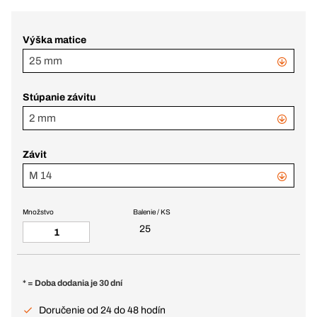
Výška matice
25 mm
Stúpanie závitu
2 mm
Závit
M 14
Množstvo
Balenie / KS
25
* = Doba dodania je 30 dní
Doručenie od 24 do 48 hodín