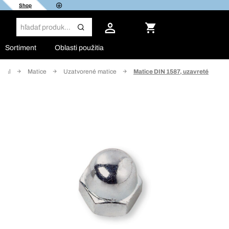
Shop
Sortiment
Oblasti použitia
riál
Matice
Uzatvorené matice
Matice DIN 1587, uzavreté