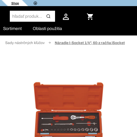
Shop
Sortiment
Oblasti použitia
Sady nástrčných kľúčov
Náradie I-Socket 1/4", 60-z račňa iSocket