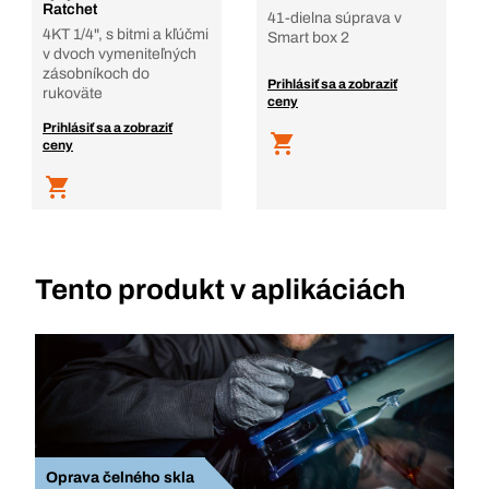
Ratchet
41-dielna súprava v
4KT 1/4", s bitmi a kľúčmi
Smart box 2
v dvoch vymeniteľných
zásobníkoch do
Prihlásiť sa a zobraziť
rukoväte
ceny
Prihlásiť sa a zobraziť
ceny
Tento produkt v aplikáciách
Oprava čelného skla