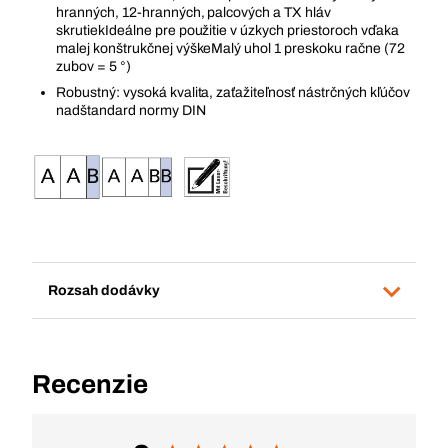
hranných, 12-hranných, palcových a TX hláv
skrutiekIdeálne pre použitie v úzkych priestoroch vďaka
malej konštrukčnej výškeMalý uhol 1 preskoku račne (72
zubov = 5 °)
Robustný: vysoká kvalita, zaťažiteľnosť nástrčných kľúčov
nadštandard normy DIN
Rozsah dodávky
Recenzie