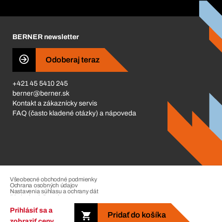
Corporate Responsibility
Kariéra
BERNER newsletter
Business Conduct
Odoberaj teraz
+421 45 5410 245
berner@berner.sk
Kontakt a zákaznícky servis
FAQ (často kladené otázky) a nápoveda
Všeobecné obchodné podmienky
Ochrana osobných údajov
Nastavenia súhlasu a ochrany dát
Riadenie sťažností
Impressum
Prihlásiť sa a
Pridať do košíka
zobraziť ceny