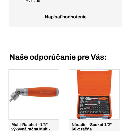
Hviezda
Napísať hodnotenie
Naše odporúčanie pre Vás:
Multi-Ratchet - 1/4"
Náradie I-Socket 1/2",
výkyvná račna Multi-
60-z račňa