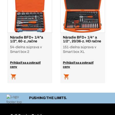
Náradie BFD+ 1/4"a
Náradie BFD+ 1/4“ a
1/2", 60-z.,račne
1/2“, 20/36-z. HD račne
54-dielna súprava v
151-dielna súprava v
Smart box 2
Smart box XL
Prihlásiť sa a zobraziť
Prihlásiť sa a zobraziť
ceny
ceny
PUSHING THE LIMITS.