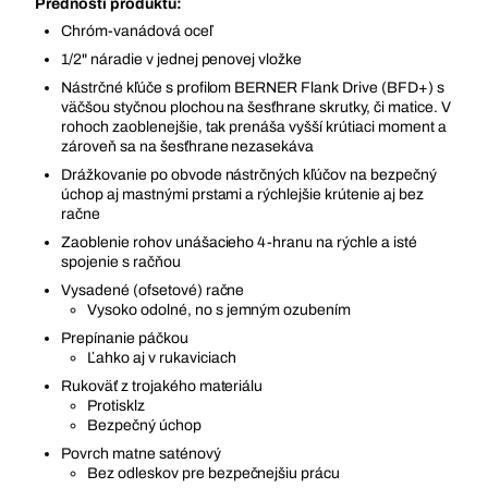
Prednosti produktu:
Chróm-vanádová oceľ
1/2" náradie v jednej penovej vložke
Nástrčné kľúče s profilom BERNER Flank Drive (BFD+) s
väčšou styčnou plochou na šesťhrane skrutky, či matice. V
rohoch zaoblenejšie, tak prenáša vyšší krútiaci moment a
zároveň sa na šesťhrane nezasekáva
Drážkovanie po obvode nástrčných kľúčov na bezpečný
úchop aj mastnými prstami a rýchlejšie krútenie aj bez
račne
Zaoblenie rohov unášacieho 4-hranu na rýchle a isté
spojenie s račňou
Vysadené (ofsetové) račne
Vysoko odolné, no s jemným ozubením
Prepínanie páčkou
Ľahko aj v rukaviciach
Rukoväť z trojakého materiálu
Protisklz
Bezpečný úchop
Povrch matne saténový
Bez odleskov pre bezpečnejšiu prácu