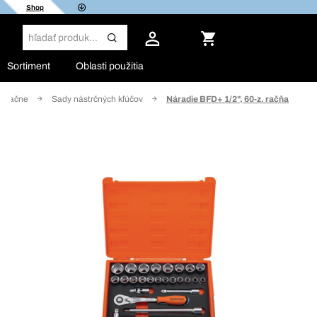
Shop
Sortiment
Oblasti použitia
a račne
Sady nástrčných kľúčov
Náradie BFD+ 1/2", 60-z. račňa