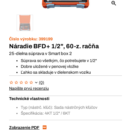
Číslo výrobku:
399199
Náradie BFD+ 1/2", 60-z. račňa
25-dielna súprava v Smart box 2
Súprava so všetkým, čo potrebujete v 1/2"
Dobre uložené v penovej vložke
Ľahko sa skladuje v dielenskom vozíku
(0)
Napíšte prvú recenziu
Technické vlastnosti
Typ (nástrč. kľúč): Sada nástrčných kľúčov
Špecifikácia: 4KT 1/2" / 6KT
Zobrazenie PDF