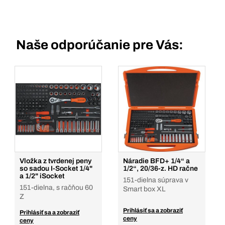
Naše odporúčanie pre Vás:
Vložka z tvrdenej peny
Náradie BFD+ 1/4“ a
so sadou I-Socket 1/4"
1/2“, 20/36-z. HD račne
a 1/2" iSocket
151-dielna súprava v
151-dielna, s račňou 60
Smart box XL
Z
Prihlásiť sa a zobraziť
Prihlásiť sa a zobraziť
ceny
ceny