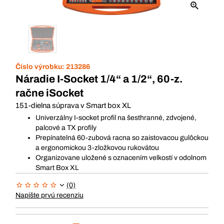
Číslo výrobku:
213286
Náradie I-Socket 1/4“ a 1/2“, 60-z.
račne iSocket
151-dielna súprava v Smart box XL
Univerzálny I-socket profil na šesthranné, zdvojené,
palcové a TX profily
Prepínatelná 60-zubová racna so zaistovacou gulôckou
a ergonomickou 3-zložkovou rukovätou
Organizovane uložené s oznacením velkostí v odolnom
Smart Box XL
(0)
Napíšte prvú recenziu