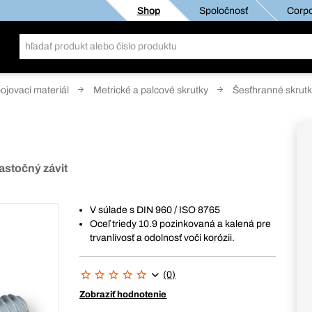
Shop
Spoločnosť
Corpo
pojovací materiál
Metrické a palcové skrutky
Šesťhranné skrut
astočný závit
V súlade s DIN 960 / ISO 8765
Oceľ triedy 10.9 pozinkovaná a kalená pre
trvanlivosť a odolnosť voči korózii.
(0)
Zobraziť hodnotenie