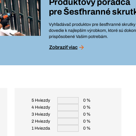
Produktový poradca
pre
Šesťhranné skrut
Vyhľadávač produktov pre šesťhranné skrutky
dovedie k najlepším výrobkom, ktoré sú dokon
prispôsobené Vašim potrebám.
Zobraziť viac
5 Hviezdy
0 %
4 Hviezdy
0 %
3 Hviezdy
0 %
2 Hviezdy
0 %
1 Hviezda
0 %