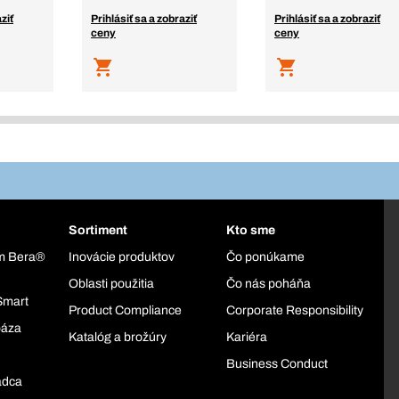
ziť
Prihlásiť sa a zobraziť
Prihlásiť sa a zobraziť
ceny
ceny
Sortiment
Kto sme
ém Bera®
Inovácie produktov
Čo ponúkame
Oblasti použitia
Čo nás poháňa
Smart
Product Compliance
Corporate Responsibility
báza
Katalóg a brožúry
Kariéra
Business Conduct
adca