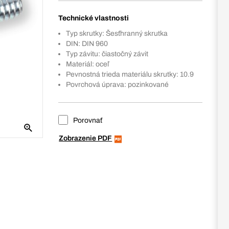
Technické vlastnosti
Typ skrutky: Šesťhranný skrutka
DIN: DIN 960
Typ závitu: čiastočný závit
Materiál: oceľ
Pevnostná trieda materiálu skrutky: 10.9
Povrchová úprava: pozinkované
Porovnať
Zobrazenie PDF