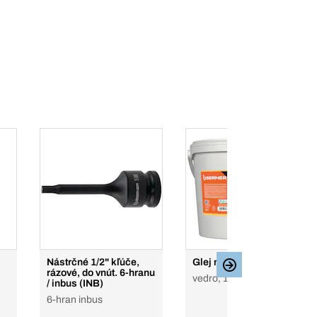
Nástrčné 1/2" kľúče,
Glej na drevo D4
rázové, do vnút. 6-hranu
vedro, 10 kg
/ inbus (INB)
6-hran inbus