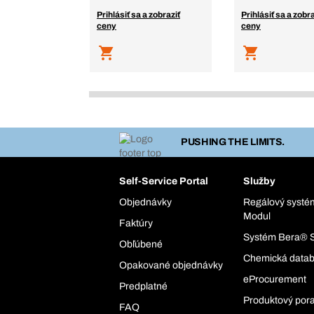
Prihlásiť sa a zobraziť
Prihlásiť sa a zobra
ceny
ceny
PUSHING THE LIMITS.
Self-Service Portal
Služby
Objednávky
Regálový syst
Modul
Faktúry
Systém Bera® 
Obľúbené
Chemická data
Opakované objednávky
eProcurement
Predplatné
Produktový por
FAQ