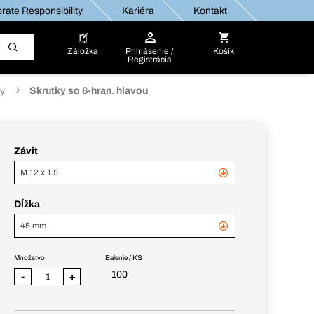
rate Responsibility
Kariéra
Kontakt
Záložka
Prihlásenie /
Košík
Registrácia
ky
Skrutky so 6-hran. hlavou
Závit
M 12 x 1.5
Dĺžka
45 mm
Množstvo
Balenie / KS
100
-
+