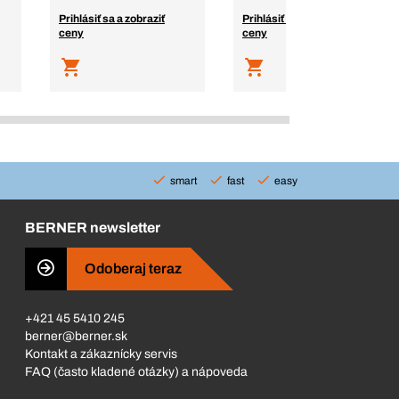
Prihlásiť sa a zobraziť
Prihlásiť sa a zobraziť
ceny
ceny
smart
fast
easy
BERNER newsletter
Odoberaj teraz
+421 45 5410 245
berner@berner.sk
Kontakt a zákaznícky servis
FAQ (často kladené otázky) a nápoveda