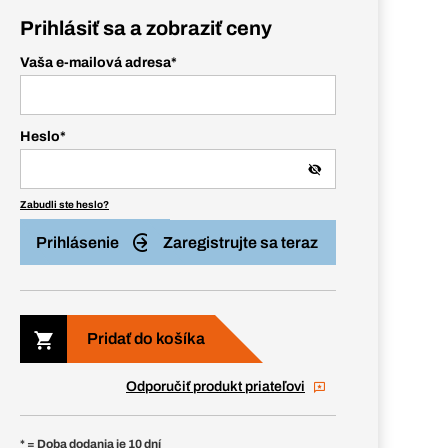
Prihlásiť sa a zobraziť ceny
Vaša e-mailová adresa
*
Heslo
*
Zabudli ste heslo?
Prihlásenie
Zaregistrujte sa teraz
Pridať do košíka
Odporučiť produkt priateľovi
* = Doba dodania je 10 dní