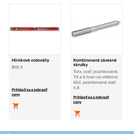
Hliníkové vodováhy
Kombinované závesné
skrutky
BIG X
Torx, oceľ, pozinkované,
TX a 6-hran na vidlicový
kľúč, pozinkovaná oceľ
4.6
Prihlásiť sa a zobraziť
ceny
Prihlásiť sa a zobraziť
ceny