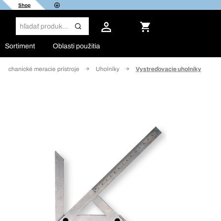
Shop
Sortiment
Oblasti použitia
Mechanické meracie prístroje
Uholníky
Vystreďovacie uholníky