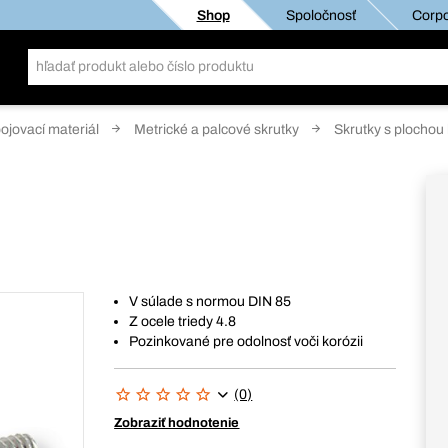
Shop
Spoločnosť
Corpo
pojovací materiál
Metrické a palcové skrutky
Skrutky s plochou
V súlade s normou DIN 85
Z ocele triedy 4.8
Pozinkované pre odolnosť voči korózii
(0)
Zobraziť hodnotenie