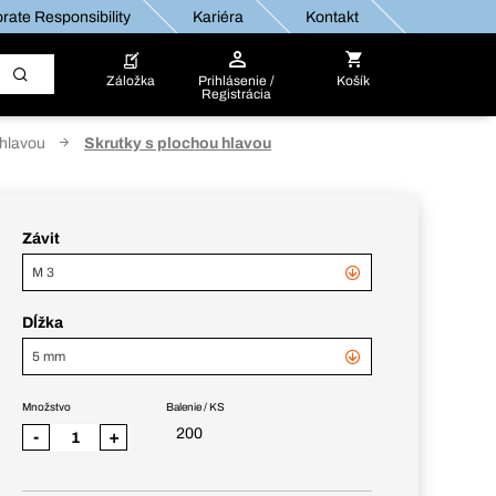
rate Responsibility
Kariéra
Kontakt
Záložka
Prihlásenie /
Košík
Registrácia
 hlavou
Skrutky s plochou hlavou
Závit
M 3
Dĺžka
5 mm
Množstvo
Balenie / KS
200
-
+