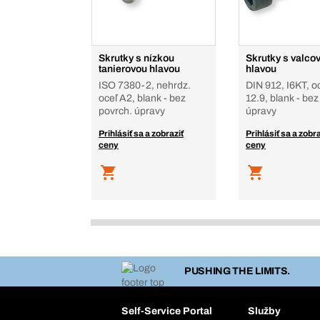
Skrutky s nízkou
Skrutky s valco
tanierovou hlavou
hlavou
ISO 7380-2, nehrdz.
DIN 912, I6KT, oc
oceľ A2, blank - bez
12.9, blank - bez
povrch. úpravy
úpravy
Prihlásiť sa a zobraziť
Prihlásiť sa a zobra
ceny
ceny
PUSHING THE LIMITS.
Self-Service Portal
Služby