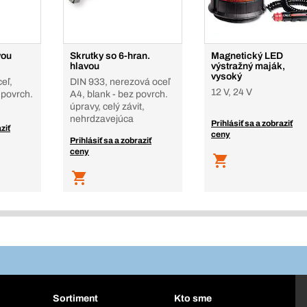
vou
Skrutky so 6-hran.
Magnetický LED
hlavou
výstražný maják,
vysoký
eľ,
DIN 933, nerezová oceľ
12 V, 24 V
 povrch.
A4, blank - bez povrch.
úpravy, celý závit,
nehrdzavejúca
Prihlásiť sa a zobraziť
ziť
ceny
Prihlásiť sa a zobraziť
ceny
Sortiment
Kto sme