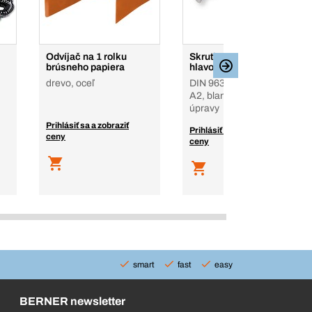
Odvíjač na 1 rolku
Skrutky so zápustnou
brúsneho papiera
hlavou
drevo, oceľ
DIN 963, nerezová oceľ
A2, blank - bez povrch.
úpravy
Prihlásiť sa a zobraziť
Prihlásiť sa a zobraziť
ceny
ceny
smart
fast
easy
BERNER newsletter