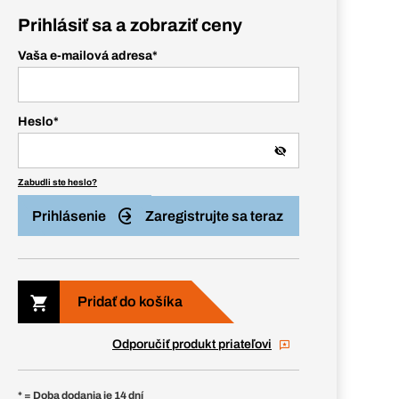
Prihlásiť sa a zobraziť ceny
Vaša e-mailová adresa
*
Heslo
*
Zabudli ste heslo?
Prihlásenie
Zaregistrujte sa teraz
Pridať do košíka
Odporučiť produkt priateľovi
* = Doba dodania je 14 dní