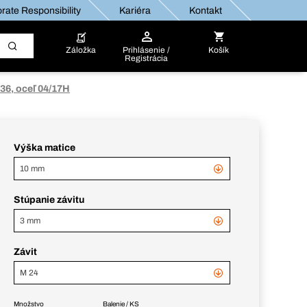
rate Responsibility
Kariéra
Kontakt
Záložka
Prihlásenie /
Košík
Registrácia
36, oceľ 04/17H
Výška matice
10 mm
Stúpanie závitu
3 mm
Závit
M 24
Množstvo
Balenie / KS