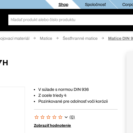
Shop
Spoločnosť
Corpo
pojovací materiál
Matice
Šesťhranné matice
Matice DIN 9
17H
V súlade s normou DIN 936
Z ocele triedy 4
Pozinkované pre odolnosť voči korózii
(0)
Zobraziť hodnotenie