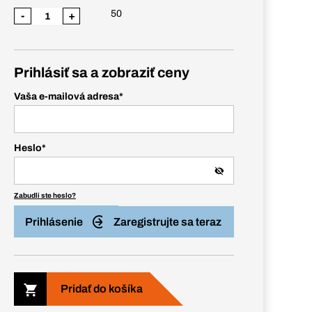
50
-
+
Prihlásiť sa a zobraziť ceny
Vaša e-mailová adresa
*
Heslo
*
Zabudli ste heslo?
Prihlásenie
Zaregistrujte sa teraz
Pridať do košíka