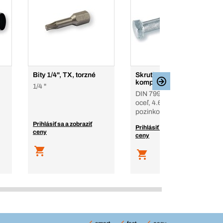
Bity 1/4", TX, torzné
Skrutky s maticou, SB
komplet
1/4 "
DIN 7990, EN 15048-1,
oceľ, 4.6, žiarovo
pozinkované, s maticou
Prihlásiť sa a zobraziť
Prihlásiť sa a zobraziť
ceny
ceny