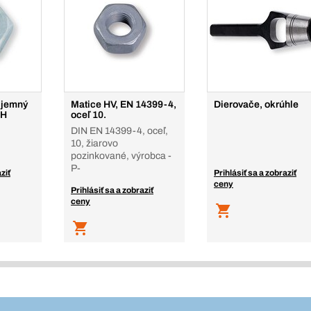
 jemný
Matice HV, EN 14399-4,
Dierovače, okrúhle
7H
oceľ 10.
DIN EN 14399-4, oceľ,
10, žiarovo
pozinkované, výrobca -
P-
ziť
Prihlásiť sa a zobraziť
ceny
Prihlásiť sa a zobraziť
ceny