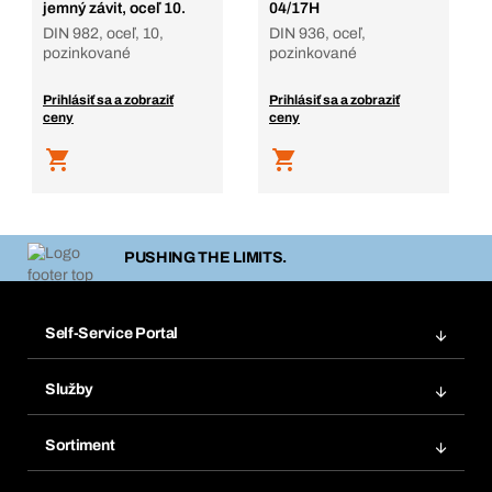
jemný závit, oceľ 10.
04/17H
DIN 982, oceľ, 10,
DIN 936, oceľ,
pozinkované
pozinkované
Prihlásiť sa a zobraziť
Prihlásiť sa a zobraziť
ceny
ceny
PUSHING THE LIMITS.
Self-Service Portal
Objednávky
Služby
Faktúry
Regálový systém Bera® Modul
Obľúbené
Sortiment
Systém Bera® Smart
Opakované objednávky
Inovácie produktov