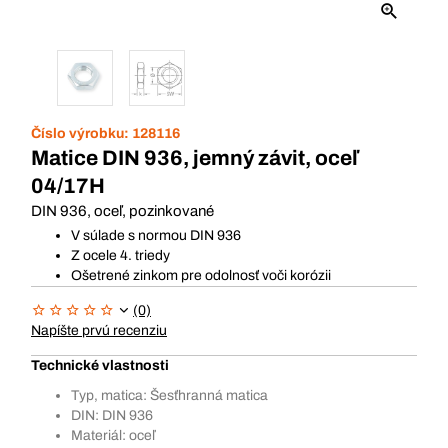
Číslo výrobku:
128116
Matice DIN 936, jemný závit, oceľ
04/17H
DIN 936, oceľ, pozinkované
V súlade s normou DIN 936
Z ocele 4. triedy
Ošetrené zinkom pre odolnosť voči korózii
(0)
Napíšte prvú recenziu
Technické vlastnosti
Typ, matica: Šesťhranná matica
DIN: DIN 936
Materiál: oceľ