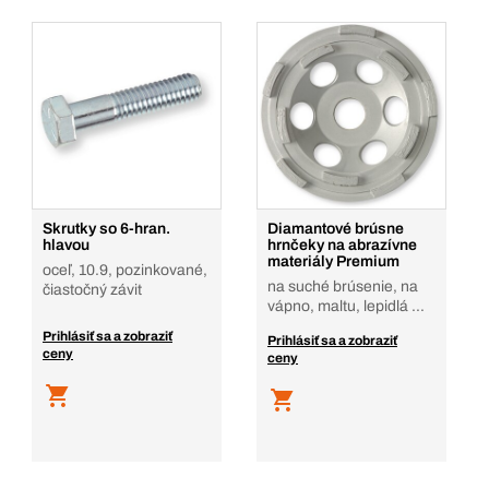
Skrutky so 6-hran.
Diamantové brúsne
hlavou
hrnčeky na abrazívne
materiály Premium
oceľ, 10.9, pozinkované,
na suché brúsenie, na
čiastočný závit
vápno, maltu, lepidlá ...
Prihlásiť sa a zobraziť
Prihlásiť sa a zobraziť
ceny
ceny