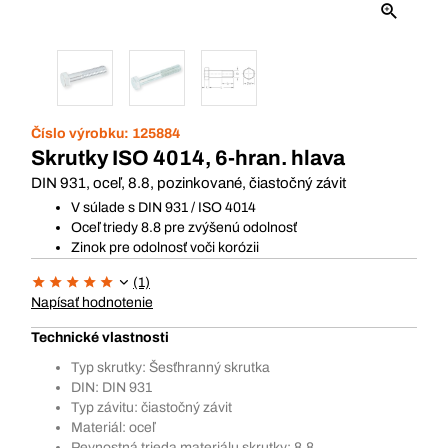
Číslo výrobku:
125884
Skrutky ISO 4014, 6-hran. hlava
DIN 931, oceľ, 8.8, pozinkované, čiastočný závit
V súlade s DIN 931 / ISO 4014
Oceľ triedy 8.8 pre zvýšenú odolnosť
Zinok pre odolnosť voči korózii
(1)
Napísať hodnotenie
Technické vlastnosti
Typ skrutky: Šesťhranný skrutka
DIN: DIN 931
Typ závitu: čiastočný závit
Materiál: oceľ
Pevnostná trieda materiálu skrutky: 8.8