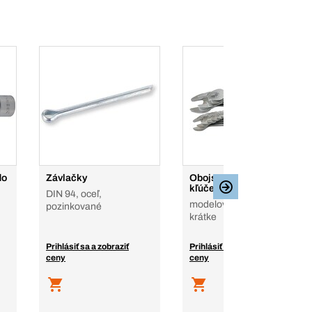
do
Závlačky
Obojstranné vidlicové
kľúče 100, ploché
DIN 94, oceľ,
modelový rad 100,
pozinkované
krátke
Prihlásiť sa a zobraziť
Prihlásiť sa a zobraziť
ceny
ceny