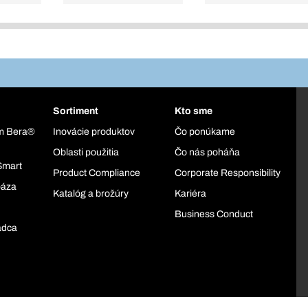
Sortiment
Kto sme
ém Bera®
Inovácie produktov
Čo ponúkame
Oblasti použitia
Čo nás poháňa
Smart
Product Compliance
Corporate Responsibility
báza
Katalóg a brožúry
Kariéra
Business Conduct
adca