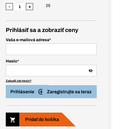
25
-
+
Prihlásiť sa a zobraziť ceny
Vaša e-mailová adresa
*
Heslo
*
Zabudli ste heslo?
Prihlásenie
Zaregistrujte sa teraz
Pridať do košíka