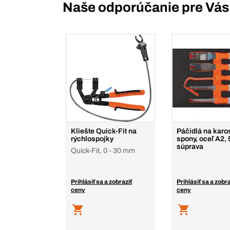
Naše odporúčanie pre Vás
Kliešte Quick-Fit na
Páčidlá na karo
rýchlospojky
spony, oceľ A2, 
súprava
Quick-Fit, 0 - 30 mm
Prihlásiť sa a zobraziť
Prihlásiť sa a zobra
ceny
ceny