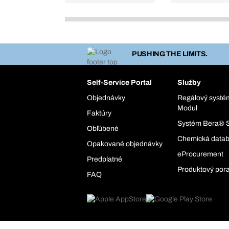
PUSHING THE LIMITS.
Self-Service Portal
Služby
Objednávky
Regálový syst
Modul
Faktúry
Systém Bera® 
Obľúbené
Chemická data
Opakované objednávky
eProcurement
Predplatné
Produktový por
FAQ