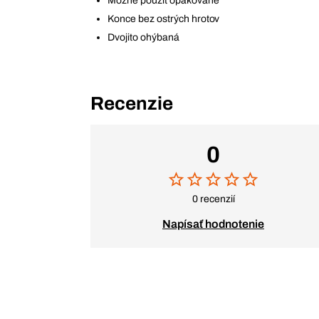
Možné použiť opakovane
Konce bez ostrých hrotov
Dvojito ohýbaná
Recenzie
0
0 recenzií
Napísať hodnotenie