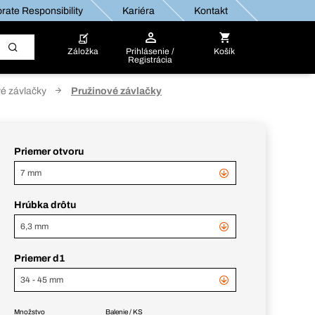
rate Responsibility
Kariéra
Kontakt
Záložka
Prihlásenie /
Košík
Registrácia
é závlačky
Pružinové závlačky
Priemer otvoru
7 mm
Hrúbka drôtu
6,3 mm
Priemer d1
34 - 45 mm
Množstvo
Balenie / KS