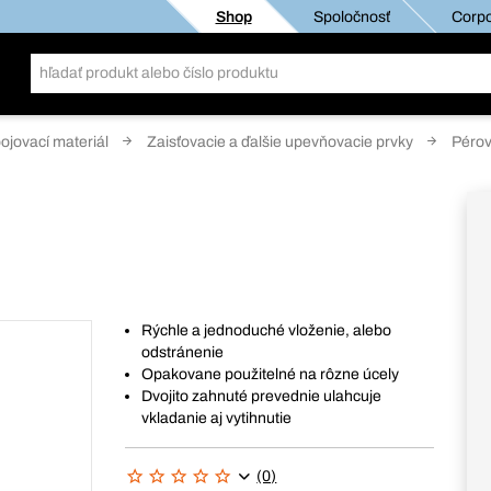
Shop
Spoločnosť
Corpo
pojovací materiál
Zaisťovacie a ďalšie upevňovacie prvky
Pérov
Rýchle a jednoduché vloženie, alebo
odstránenie
Opakovane použitelné na rôzne úcely
Dvojito zahnuté prevednie ulahcuje
vkladanie aj vytihnutie
(0)