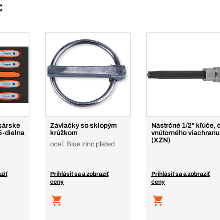
:
sárske
Závlačky so sklopým
Nástrčné 1/2" kľúče, 
5-dielna
krúžkom
vnútorného viachranu
(XZN)
oceľ, Blue zinc plated
ziť
Prihlásiť sa a zobraziť
Prihlásiť sa a zobraziť
ceny
ceny