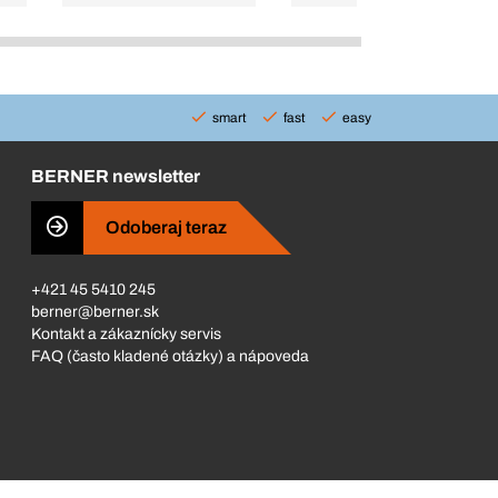
smart
fast
easy
BERNER newsletter
Odoberaj teraz
+421 45 5410 245
berner@berner.sk
Kontakt a zákaznícky servis
FAQ (často kladené otázky) a nápoveda