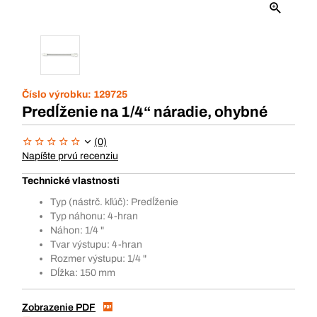
Číslo výrobku:
129725
Predĺženie na 1/4“ náradie, ohybné
(0)
Napíšte prvú recenziu
Technické vlastnosti
Typ (nástrč. kľúč): Predĺženie
Typ náhonu: 4-hran
Náhon: 1/4 "
Tvar výstupu: 4-hran
Rozmer výstupu: 1/4 "
Dĺžka: 150 mm
Zobrazenie PDF