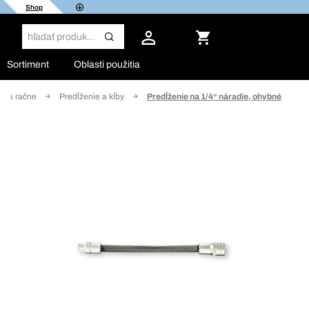
Shop
Sortiment
Oblasti použitia
če a račne
Predĺženie a kĺby
Predĺženie na 1/4“ náradie, ohybné