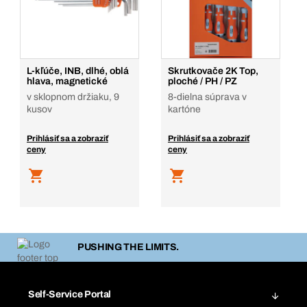
L-kľúče, INB, dlhé, oblá
Skrutkovače 2K Top,
hlava, magnetické
ploché / PH / PZ
v sklopnom držiaku, 9
8-dielna súprava v
kusov
kartóne
Prihlásiť sa a zobraziť
Prihlásiť sa a zobraziť
ceny
ceny
PUSHING THE LIMITS.
Self-Service Portal