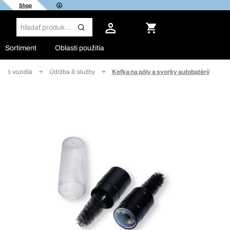
Shop
Sortiment
Oblasti použitia
ové vozidlá
Údržba & služby
Kefka na póly a svorky autobatérií