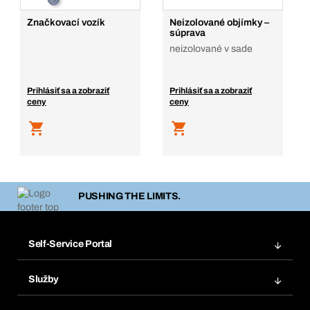
Značkovací vozík
Neizolované objímky –
súprava
neizolované v sade
Prihlásiť sa a zobraziť
Prihlásiť sa a zobraziť
ceny
ceny
PUSHING THE LIMITS.
Self-Service Portal
Objednávky
Služby
Faktúry
Regálový systém Bera® Modul