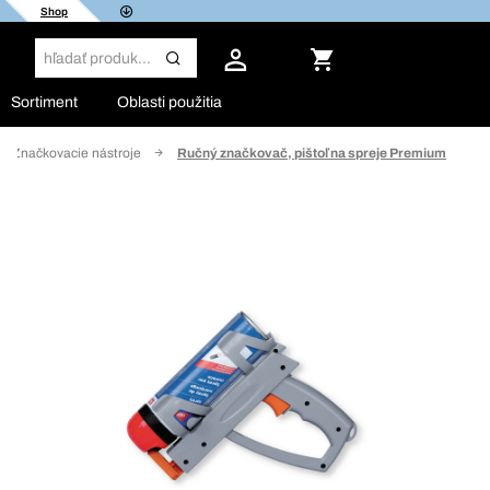
Shop
Sortiment
Oblasti použitia
Značkovacie nástroje
Ručný značkovač, pištoľ na spreje Premium